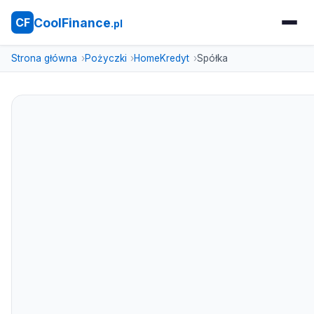
CoolFinance
CF
.pl
Strona główna
Pożyczki
HomeKredyt
Spółka