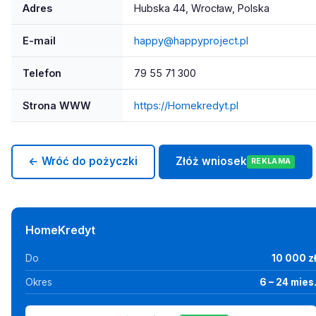
Adres
Hubska 44, Wrocław, Polska
E-mail
happy@happyproject.pl
Telefon
79 55 71 300
Strona WWW
https://Homekredyt.pl
← Wróć do pożyczki
Złóż wniosek
REKLAMA
HomeKredyt
Do
10 000 z
Okres
6 – 24 mies