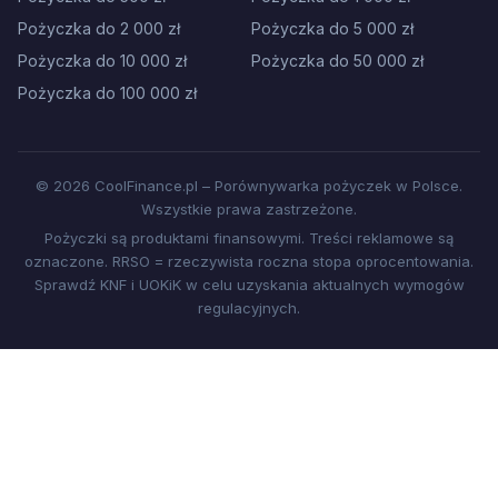
Pożyczka do 2 000 zł
Pożyczka do 5 000 zł
Pożyczka do 10 000 zł
Pożyczka do 50 000 zł
Pożyczka do 100 000 zł
© 2026 CoolFinance.pl – Porównywarka pożyczek w Polsce.
Wszystkie prawa zastrzeżone.
Pożyczki są produktami finansowymi. Treści reklamowe są
oznaczone. RRSO = rzeczywista roczna stopa oprocentowania.
Sprawdź KNF i UOKiK w celu uzyskania aktualnych wymogów
regulacyjnych.