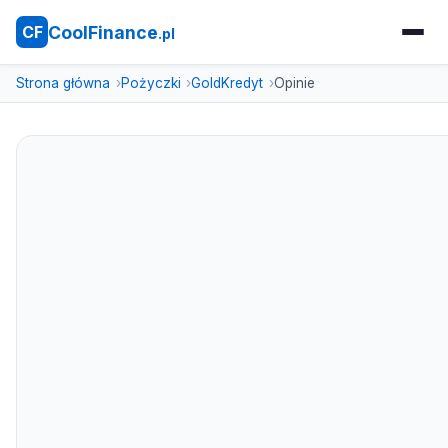
CoolFinance
CF
.pl
Strona główna
Pożyczki
GoldKredyt
Opinie