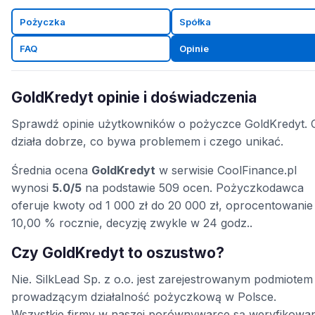
Pożyczka
Spółka
FAQ
Opinie
GoldKredyt opinie i doświadczenia
Sprawdź opinie użytkowników o pożyczce GoldKredyt. 
działa dobrze, co bywa problemem i czego unikać.
Średnia ocena
GoldKredyt
w serwisie CoolFinance.pl
wynosi
5.0/5
na podstawie 509 ocen. Pożyczkodawca
oferuje kwoty od 1 000 zł do 20 000 zł, oprocentowanie
10,00 % rocznie, decyzję zwykle w 24 godz..
Czy GoldKredyt to oszustwo?
Nie. SilkLead Sp. z o.o. jest zarejestrowanym podmiotem
prowadzącym działalność pożyczkową w Polsce.
Wszystkie firmy w naszej porównywarce są weryfikowa