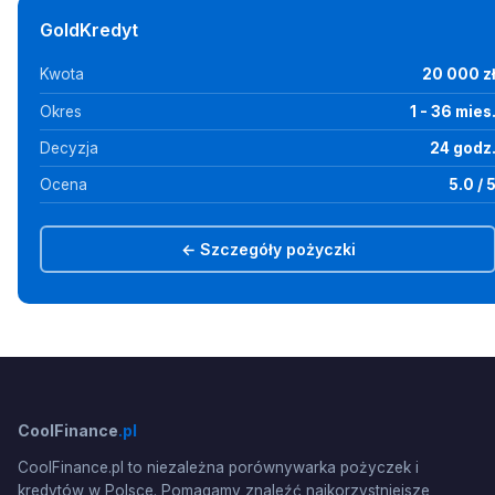
GoldKredyt
Kwota
20 000 z
Okres
1 - 36 mies
Decyzja
24 godz
Ocena
5.0 / 
← Szczegóły pożyczki
CoolFinance
.pl
CoolFinance.pl to niezależna porównywarka pożyczek i
kredytów w Polsce. Pomagamy znaleźć najkorzystniejsze