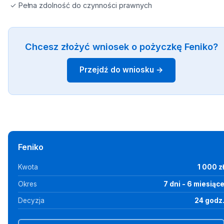
✓ Pełna zdolność do czynności prawnych
Chcesz złożyć wniosek o pożyczkę Feniko?
Przejdź do wniosku →
Feniko
Kwota
1 000 z
Okres
7 dni - 6 miesiąc
Decyzja
24 godz