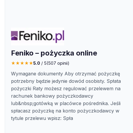
Feniko – pożyczka online
★
★
★
★
★
5.0
/ 5
(
507
opinii)
Wymagane dokumenty Aby otrzymać pożyczkę
potrzebny będzie jedynie dowód osobisty. Spłata
pożyczki Raty możesz regulować przelewem na
rachunek bankowy pożyczkodawcy
lub&nbsp;gotówką w placówce pośrednika. Jeśli
spłacasz pożyczkę na konto pożyczkodawcy w
tytule przelewu wpisz: Spła