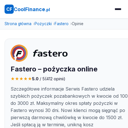
CoolFinance
CF
.pl
Strona główna
Pożyczki
Fastero
Opinie
Fastero – pożyczka online
★
★
★
★
★
5.0
/ 5
(
412
opinii)
Szczegółowe informacje Serwis Fastero udziela
szybkich pożyczek pozabankowych w kwocie od 100
do 3000 zł. Maksymalny okres spłaty pożyczki w
Fastero wynosi 30 dni. Nowi klienci mogą sięgnąć po
pierwszą darmową chwilówkę w kwocie do 1500 zł.
Jeśli spłacą ją w terminie, unikną kosz