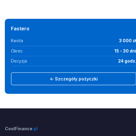
Fastero
Kwota
3 000 z
Okres
15 - 30 dn
Decyzja
24 godz
← Szczegóły pożyczki
CoolFinance
.pl