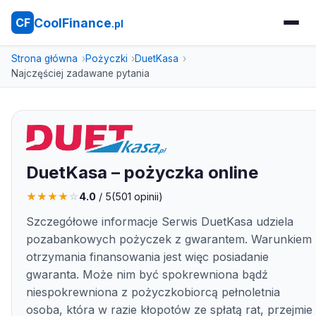
CoolFinance
CF
.pl
Strona główna
Pożyczki
DuetKasa
Najczęściej zadawane pytania
DuetKasa – pożyczka online
★
★
★
★
☆
4.0
/ 5
(
501
opinii)
Szczegółowe informacje Serwis DuetKasa udziela
pozabankowych pożyczek z gwarantem. Warunkiem
otrzymania finansowania jest więc posiadanie
gwaranta. Może nim być spokrewniona bądź
niespokrewniona z pożyczkobiorcą pełnoletnia
osoba, która w razie kłopotów ze spłatą rat, przejmie