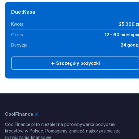
DuetKasa
Kwota
25 000 z
Okres
12 - 60 miesiąc
Decyzja
24 godz
← Szczegóły pożyczki
CoolFinance
.pl
CoolFinance.pl to niezależna porównywarka pożyczek i
kredytów w Polsce. Pomagamy znaleźć najkorzystniejsze
rozwiązania finansowe.