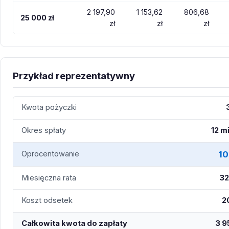
2 197,90
1 153,62
806,68
25 000 zł
zł
zł
zł
Przykład reprezentatywny
Kwota pożyczki
Okres spłaty
12 m
10
Oprocentowanie
Miesięczna rata
32
Koszt odsetek
2
Całkowita kwota do zapłaty
3 9