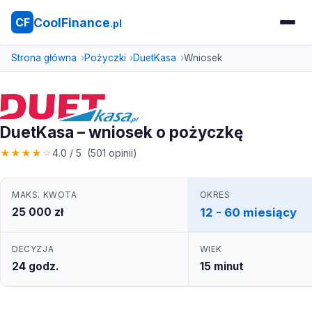
CoolFinance
CF
.pl
Strona główna
Pożyczki
DuetKasa
Wniosek
DuetKasa – wniosek o pożyczkę
★
★
★
★
☆
4.0 / 5 (501 opinii)
MAKS. KWOTA
OKRES
25 000 zł
12 - 60 miesiący
DECYZJA
WIEK
24 godz.
15 minut