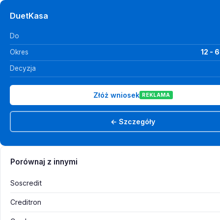
DuetKasa
Do
Okres
12 - 
Decyzja
Złóż wniosek
REKLAMA
← Szczegóły
Porównaj z innymi
Soscredit
Creditron