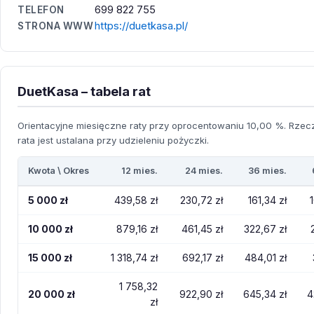
699 822 755
TELEFON
https://duetkasa.pl/
STRONA WWW
DuetKasa – tabela rat
Orientacyjne miesięczne raty przy oprocentowaniu 10,00 %. Rzec
rata jest ustalana przy udzieleniu pożyczki.
Kwota \ Okres
12 mies.
24 mies.
36 mies.
5 000 zł
439,58 zł
230,72 zł
161,34 zł
10 000 zł
879,16 zł
461,45 zł
322,67 zł
15 000 zł
1 318,74 zł
692,17 zł
484,01 zł
1 758,32
20 000 zł
922,90 zł
645,34 zł
4
zł