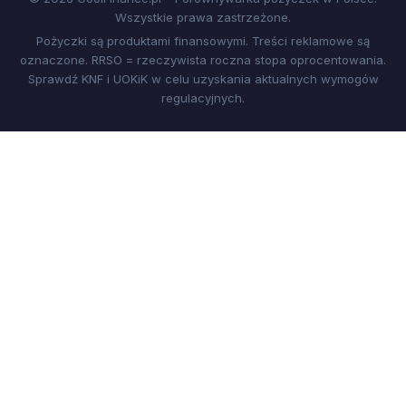
Wszystkie prawa zastrzeżone.
Pożyczki są produktami finansowymi. Treści reklamowe są
oznaczone. RRSO = rzeczywista roczna stopa oprocentowania.
Sprawdź KNF i UOKiK w celu uzyskania aktualnych wymogów
regulacyjnych.