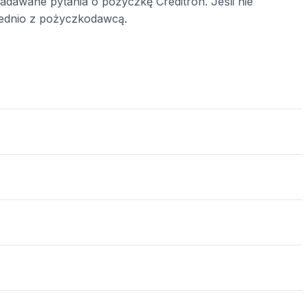
zadawane pytania o pożyczkę Creditron. Jeśli nie
średnio z pożyczkodawcą.