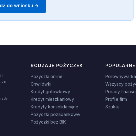
jdź do wniosku →
RODZAJE POŻYCZEK
POPULARNE
 i
Pożyczki online
Porównywarka
sze
Chwilówki
Wszyscy poży
Kredyt gotówkowy
Porady finans
orady
Kredyt mieszkaniowy
Profile firm
Kredyty konsolidacyjne
Szukaj
Pożyczki pozabankowe
Pożyczki bez BIK