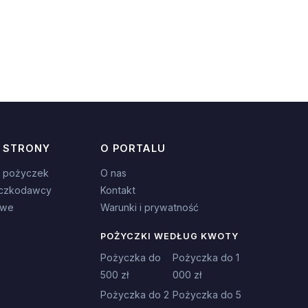
 STRONY
O PORTALU
 pożyczek
O nas
czkodawcy
Kontakt
owe
Warunki i prywatność
POŻYCZKI WEDŁUG KWOTY
Pożyczka do
Pożyczka do 1
500 zł
000 zł
Pożyczka do 2
Pożyczka do 5