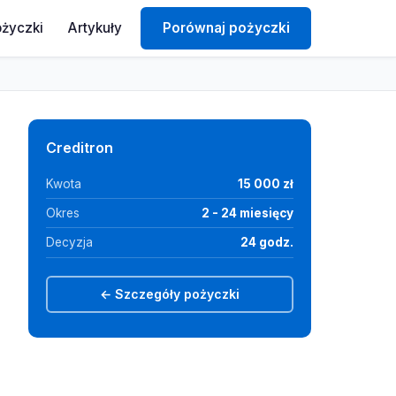
ożyczki
Artykuły
Porównaj pożyczki
Creditron
Kwota
15 000 zł
Okres
2 - 24 miesięcy
Decyzja
24 godz.
← Szczegóły pożyczki