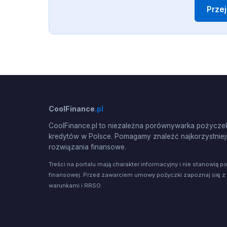
Prze
CoolFinance
.pl
CoolFinance.pl to niezależna porównywarka pożyczek
kredytów w Polsce. Pomagamy znaleźć najkorzystniej
rozwiązania finansowe.
Treści na portalu mają charakter informacyjny i nie stanowią p
finansowej. Przed zawarciem umowy pożyczki zapoznaj się z
warunkami i RRSO.