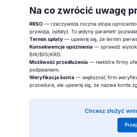
Na co zwrócić uwagę p
RRSO
— rzeczywista roczna stopa oprocentow
prowizja, opłaty). To jedyny parametr pozwal
Termin spłaty
— upewnij się, że termin pierws
Konsekwencje opóźnienia
— sprawdź wysokoś
BIK/BIG/KRD.
Możliwość przedłużenia
— niektóre firmy ofe
podpisaniem.
Weryfikacja konta
— większość firm weryfiku
procedura, ale upewnij się, że nazwa konta z
Chcesz złożyć wni
Prze