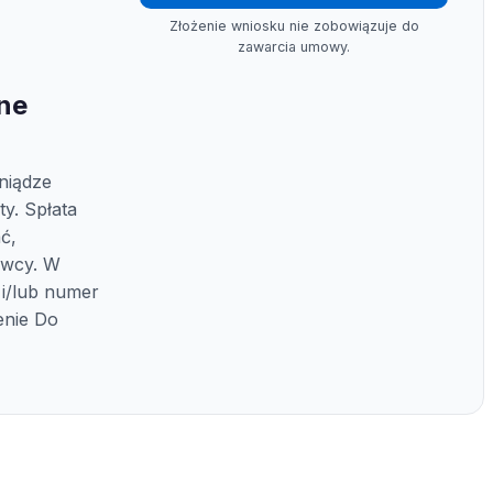
Złożenie wniosku nie zobowiązuje do
zawarcia umowy.
ine
niądze
y. Spłata
ć,
awcy. W
 i/lub numer
nie Do