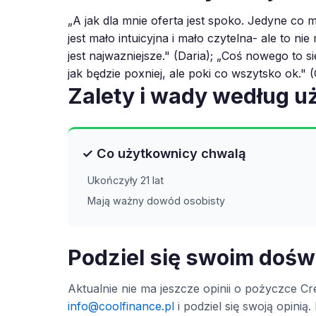
„A jak dla mnie oferta jest spoko. Jedyne co m
jest mało intuicyjna i mało czytelna- ale to ni
jest najwazniejsze." (Daria); „Coś nowego to
jak będzie poxniej, ale poki co wszytsko ok." 
Zalety i wady według 
✓ Co użytkownicy chwalą
Ukończyły 21 lat
Mają ważny dowód osobisty
Podziel się swoim doś
Aktualnie nie ma jeszcze opinii o pożyczce Cre
info@coolfinance.pl
i podziel się swoją opini