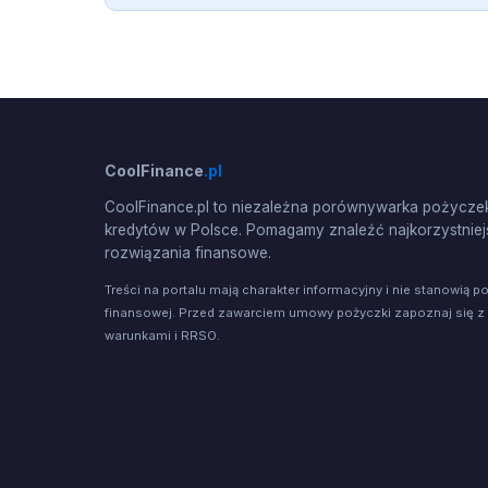
CoolFinance
.pl
CoolFinance.pl to niezależna porównywarka pożyczek
kredytów w Polsce. Pomagamy znaleźć najkorzystniej
rozwiązania finansowe.
Treści na portalu mają charakter informacyjny i nie stanowią p
finansowej. Przed zawarciem umowy pożyczki zapoznaj się z
warunkami i RRSO.