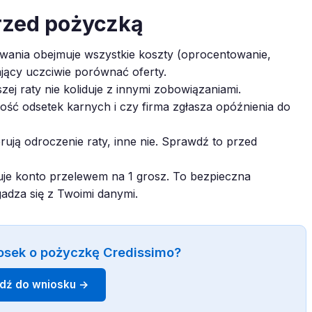
rzed pożyczką
ania obejmuje wszystkie koszty (oprocentowanie,
ający uczciwie porównać oferty.
zej raty nie koliduje z innymi zobowiązaniami.
ć odsetek karnych i czy firma zgłasza opóźnienia do
rują odroczenie raty, inne nie. Sprawdź to przed
je konto przelewem na 1 grosz. To bezpieczna
gadza się z Twoimi danymi.
osek o pożyczkę Credissimo?
jdź do wniosku →