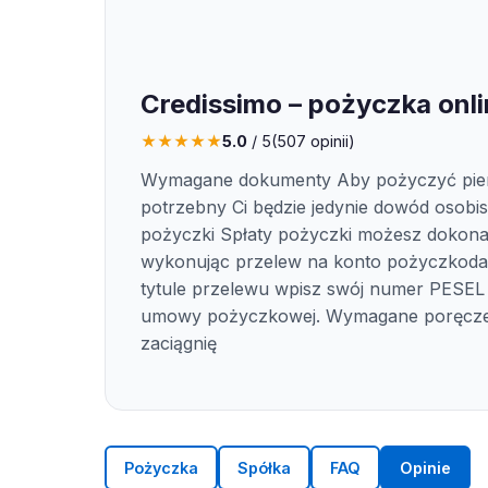
Credissimo – pożyczka onl
★
★
★
★
★
5.0
/ 5
(
507
opinii)
Wymagane dokumenty Aby pożyczyć pie
potrzebny Ci będzie jedynie dowód osobist
pożyczki Spłaty pożyczki możesz dokona
wykonując przelew na konto pożyczkod
tytule przelewu wpisz swój numer PESEL
umowy pożyczkowej. Wymagane poręcze
zaciągnię
Pożyczka
Spółka
FAQ
Opinie