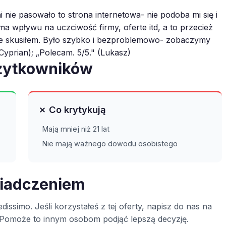
i nie pasowało to strona internetowa- nie podoba mi się i
e ma wpływu na uczciwość firmy, oferte itd, a to przecież
 sie skusiłem. Było szybko i bezproblemowo- zobaczymy
(Cyprian); „Polecam. 5/5." (Lukasz)
użytkowników
✗ Co krytykują
Mają mniej niż 21 lat
Nie mają ważnego dowodu osobistego
wiadczeniem
dissimo. Jeśli korzystałeś z tej oferty, napisz do nas na
ą. Pomoże to innym osobom podjąć lepszą decyzję.