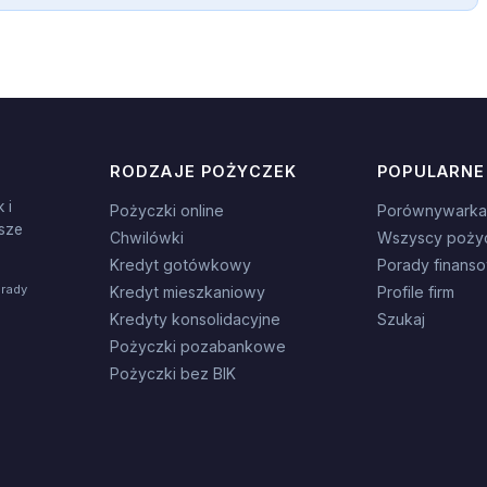
RODZAJE POŻYCZEK
POPULARNE
 i
Pożyczki online
Porównywarka
sze
Chwilówki
Wszyscy poży
Kredyt gotówkowy
Porady finans
orady
Kredyt mieszkaniowy
Profile firm
Kredyty konsolidacyjne
Szukaj
Pożyczki pozabankowe
Pożyczki bez BIK