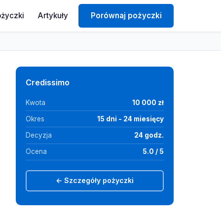
ożyczki
Artykuły
Porównaj pożyczki
Credissimo
Kwota
10 000 zł
Okres
15 dni - 24 miesięcy
Decyzja
24 godz.
Ocena
5.0 / 5
← Szczegóły pożyczki