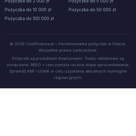
Pożyczka do 2 000 zł
Pożyczka do 5 000 zł
Pożyczka do 10 000 zł
Pożyczka do 50 000 zł
Pożyczka do 100 000 zł
© 2026 CoolFinance.pl – Porównywarka pożyczek w Polsce.
Wszystkie prawa zastrzeżone.
Pożyczki są produktami finansowymi. Treści reklamowe są
oznaczone. RRSO = rzeczywista roczna stopa oprocentowania.
Sprawdź KNF i UOKiK w celu uzyskania aktualnych wymogów
regulacyjnych.