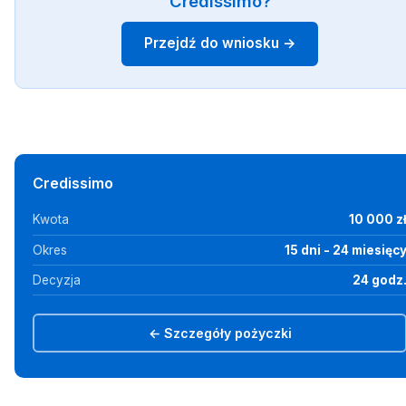
Credissimo?
Przejdź do wniosku →
Credissimo
Kwota
10 000 z
Okres
15 dni - 24 miesięc
Decyzja
24 godz
← Szczegóły pożyczki