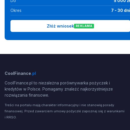
Do
5 000 z
Okres
7 - 30 dn
Złóż wniosek
REKLAMA
CoolFinance
.pl
CoolFinance.pl to niezależna porównywarka pożyczek i
kredytów w Polsce. Pomagamy znaleźć najkorzystniejsze
rozwiązania finansowe.
Treści na portalu mają charakter informacyjny i nie stanowią porady
finansowej. Przed zawarciem umowy pożyczki zapoznaj się z warunkami
i RRSO.