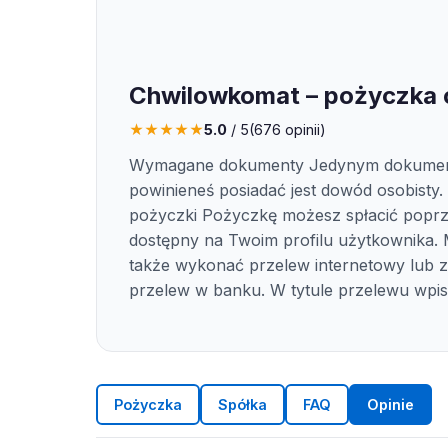
Chwilowkomat – pożyczka 
★
★
★
★
★
5.0
/ 5
(
676
opinii)
Wymagane dokumenty Jedynym dokument
powinieneś posiadać jest dowód osobisty.
pożyczki Pożyczkę możesz spłacić popr
dostępny na Twoim profilu użytkownika.
także wykonać przelew internetowy lub 
przelew w banku. W tytule przelewu wpi
Pożyczka
Spółka
FAQ
Opinie