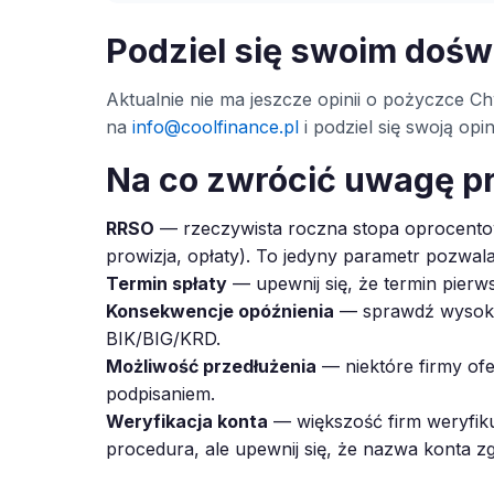
Podziel się swoim doś
Aktualnie nie ma jeszcze opinii o pożyczce Chw
na
info@coolfinance.pl
i podziel się swoją op
Na co zwrócić uwagę p
RRSO
— rzeczywista roczna stopa oprocentow
prowizja, opłaty). To jedyny parametr pozwal
Termin spłaty
— upewnij się, że termin pierws
Konsekwencje opóźnienia
— sprawdź wysokoś
BIK/BIG/KRD.
Możliwość przedłużenia
— niektóre firmy ofe
podpisaniem.
Weryfikacja konta
— większość firm weryfiku
procedura, ale upewnij się, że nazwa konta z