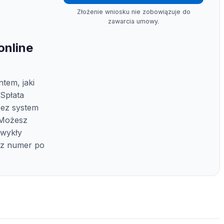
Złożenie wniosku nie zobowiązuje do
zawarcia umowy.
online
em, jaki
 Spłata
zez system
 Możesz
zwykły
sz numer po