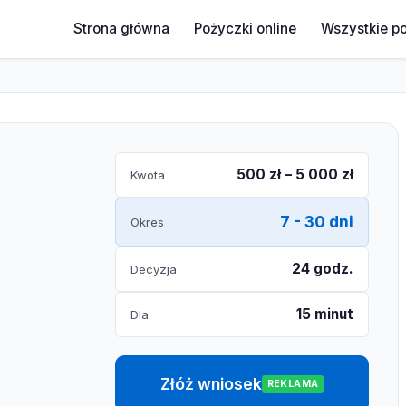
Strona główna
Pożyczki online
Wszystkie p
500 zł – 5 000 zł
Kwota
7 - 30 dni
Okres
24 godz.
Decyzja
15 minut
Dla
Złóż wniosek
REKLAMA