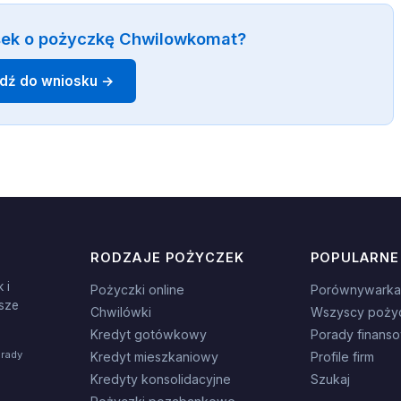
sek o pożyczkę Chwilowkomat?
jdź do wniosku →
RODZAJE POŻYCZEK
POPULARNE
 i
Pożyczki online
Porównywarka
sze
Chwilówki
Wszyscy poży
Kredyt gotówkowy
Porady finans
orady
Kredyt mieszkaniowy
Profile firm
Kredyty konsolidacyjne
Szukaj