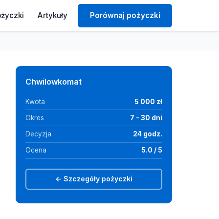
ożyczki
Artykuły
Porównaj pożyczki
Chwilowkomat
Kwota
5 000 zł
Okres
7 - 30 dni
Decyzja
24 godz.
Ocena
5.0 / 5
← Szczegóły pożyczki