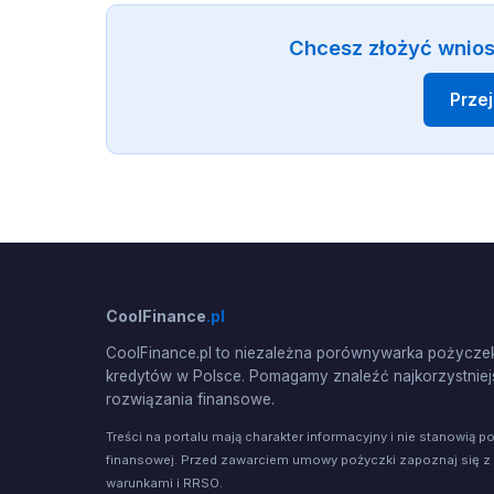
Chcesz złożyć wnio
Prze
CoolFinance
.pl
CoolFinance.pl to niezależna porównywarka pożyczek
kredytów w Polsce. Pomagamy znaleźć najkorzystniej
rozwiązania finansowe.
Treści na portalu mają charakter informacyjny i nie stanowią p
finansowej. Przed zawarciem umowy pożyczki zapoznaj się z
warunkami i RRSO.