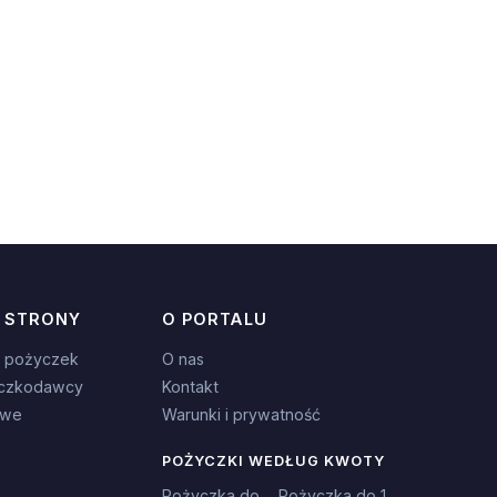
 STRONY
O PORTALU
 pożyczek
O nas
czkodawcy
Kontakt
owe
Warunki i prywatność
POŻYCZKI WEDŁUG KWOTY
Pożyczka do
Pożyczka do 1