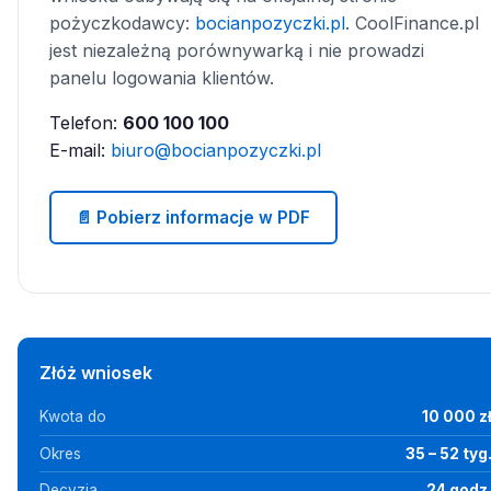
pożyczkodawcy:
bocianpozyczki.pl
. CoolFinance.pl
jest niezależną porównywarką i nie prowadzi
panelu logowania klientów.
Telefon:
600 100 100
E-mail:
biuro@bocianpozyczki.pl
📄 Pobierz informacje w PDF
Złóż wniosek
Kwota do
10 000 z
Okres
35 – 52 tyg
Decyzja
24 godz