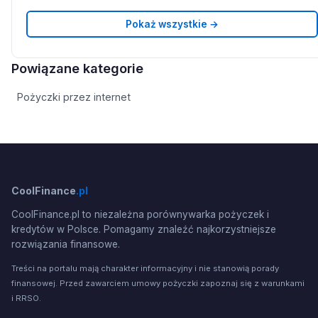
Pokaż wszystkie →
Powiązane kategorie
Pożyczki przez internet
CoolFinance
.pl
CoolFinance.pl to niezależna porównywarka pożyczek i
kredytów w Polsce. Pomagamy znaleźć najkorzystniejsze
rozwiązania finansowe.
Treści na portalu mają charakter informacyjny i nie stanowią porady
finansowej. Przed zawarciem umowy pożyczki zapoznaj się z warunkami
i RRSO.