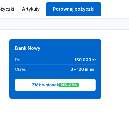
ożyczki
Artykuły
Porównaj pożyczki
Bank Nowy
Do
150 000 zł
Okres
3 - 120 mies.
Złóż wniosek
REKLAMA