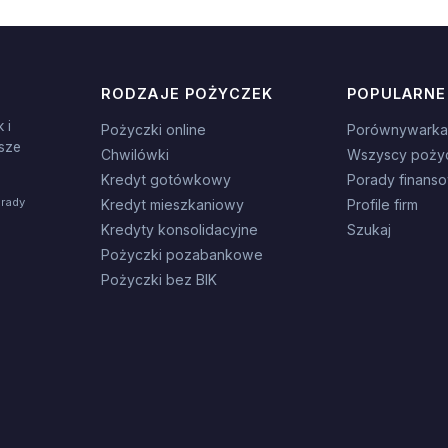
RODZAJE POŻYCZEK
POPULARNE
 i
Pożyczki online
Porównywarka
sze
Chwilówki
Wszyscy poży
Kredyt gotówkowy
Porady finans
orady
Kredyt mieszkaniowy
Profile firm
Kredyty konsolidacyjne
Szukaj
Pożyczki pozabankowe
Pożyczki bez BIK