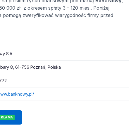
y na polskim rynku finansowym pod marką
Bank Nowy
,
0 000 zł, z okresem spłaty 3 - 120 mies.. Poniżej
óre pomogą zweryfikować wiarygodność firmy przed
wy S.A.
bary 8, 61-756 Poznań, Polska
 772
www.banknowy.pl/
EKLAMA