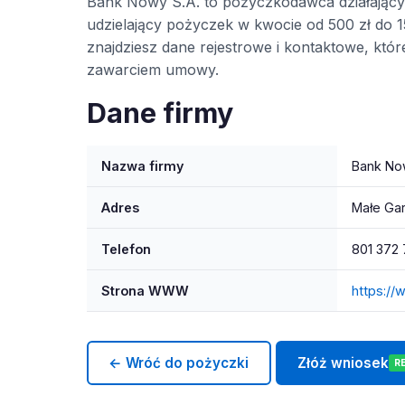
Bank Nowy S.A. to pożyczkodawca działając
udzielający pożyczek w kwocie od 500 zł do 15
znajdziesz dane rejestrowe i kontaktowe, kt
zawarciem umowy.
Dane firmy
Nazwa firmy
Bank No
Adres
Małe Gar
Telefon
801 372
Strona WWW
https://
← Wróć do pożyczki
Złóż wniosek
R