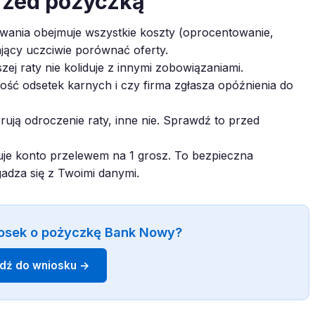
rzed pożyczką
ania obejmuje wszystkie koszty (oprocentowanie,
ający uczciwie porównać oferty.
zej raty nie koliduje z innymi zobowiązaniami.
ć odsetek karnych i czy firma zgłasza opóźnienia do
rują odroczenie raty, inne nie. Sprawdź to przed
je konto przelewem na 1 grosz. To bezpieczna
gadza się z Twoimi danymi.
osek o pożyczkę Bank Nowy?
jdź do wniosku →