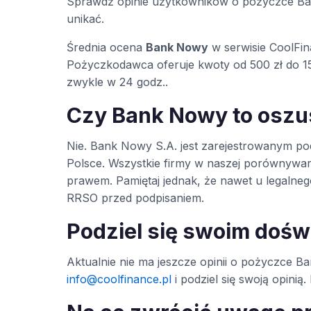
Sprawdź opinie użytkowników o pożyczce Ba
unikać.
Średnia ocena
Bank Nowy
w serwisie CoolFi
Pożyczkodawca oferuje kwoty od 500 zł do 15
zwykle w 24 godz..
Czy Bank Nowy to osz
Nie. Bank Nowy S.A. jest zarejestrowanym 
Polsce. Wszystkie firmy w naszej porównywa
prawem. Pamiętaj jednak, że nawet u legaln
RRSO przed podpisaniem.
Podziel się swoim doś
Aktualnie nie ma jeszcze opinii o pożyczce Ban
info@coolfinance.pl
i podziel się swoją opini