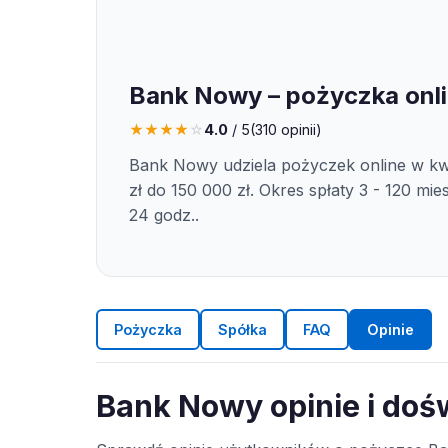
Bank Nowy – pożyczka onl
★
★
★
★
☆
4.0
/ 5
(
310
opinii)
Bank Nowy udziela pożyczek online w kw
zł do 150 000 zł. Okres spłaty 3 - 120 mie
24 godz..
Pożyczka
Spółka
FAQ
Opinie
Bank Nowy opinie i doś