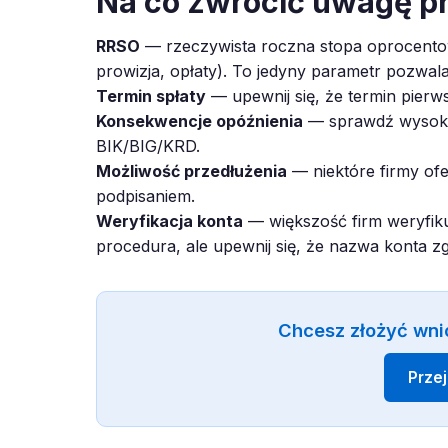
Na co zwrócić uwagę p
RRSO
— rzeczywista roczna stopa oprocentow
prowizja, opłaty). To jedyny parametr pozwal
Termin spłaty
— upewnij się, że termin pierws
Konsekwencje opóźnienia
— sprawdź wysokoś
BIK/BIG/KRD.
Możliwość przedłużenia
— niektóre firmy ofe
podpisaniem.
Weryfikacja konta
— większość firm weryfiku
procedura, ale upewnij się, że nazwa konta z
Chcesz złożyć wni
Prze