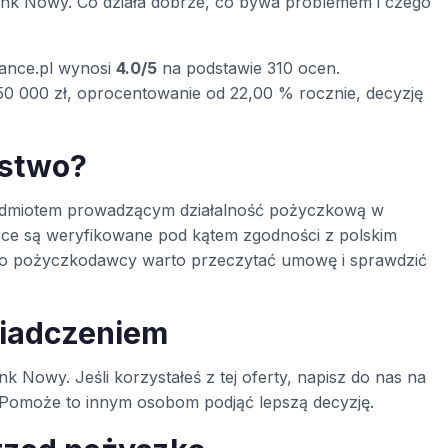
nk Nowy. Co działa dobrze, co bywa problemem i czego
nance.pl wynosi
4.0/5
na podstawie 310 ocen.
0 000 zł, oprocentowanie od 22,00 % rocznie, decyzję
ustwo?
podmiotem prowadzącym działalność pożyczkową w
rce są weryfikowane pod kątem zgodności z polskim
ego pożyczkodawcy warto przeczytać umowę i sprawdzić
wiadczeniem
k Nowy. Jeśli korzystałeś z tej oferty, napisz do nas na
ą. Pomoże to innym osobom podjąć lepszą decyzję.