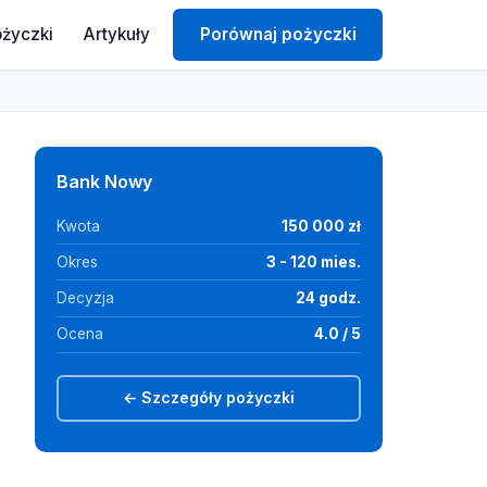
ożyczki
Artykuły
Porównaj pożyczki
Bank Nowy
Kwota
150 000 zł
Okres
3 - 120 mies.
Decyzja
24 godz.
Ocena
4.0 / 5
← Szczegóły pożyczki