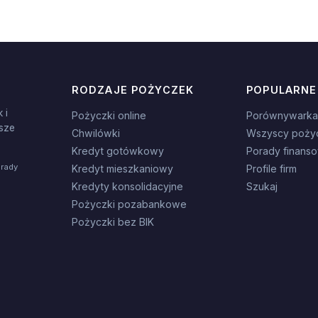
RODZAJE POŻYCZEK
POPULARNE
 i
Pożyczki online
Porównywarka
sze
Chwilówki
Wszyscy poży
Kredyt gotówkowy
Porady finans
orady
Kredyt mieszkaniowy
Profile firm
Kredyty konsolidacyjne
Szukaj
Pożyczki pozabankowe
Pożyczki bez BIK