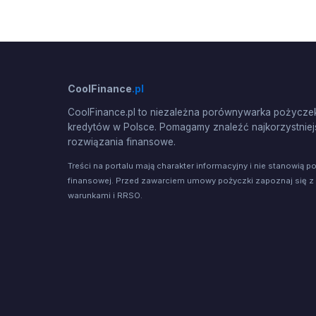
CoolFinance
.pl
CoolFinance.pl to niezależna porównywarka pożyczek
kredytów w Polsce. Pomagamy znaleźć najkorzystniej
rozwiązania finansowe.
Treści na portalu mają charakter informacyjny i nie stanowią p
finansowej. Przed zawarciem umowy pożyczki zapoznaj się z
warunkami i RRSO.