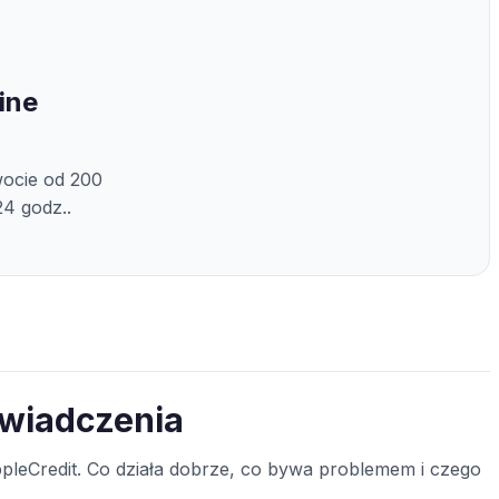
ine
wocie od 200
24 godz..
świadczenia
leCredit. Co działa dobrze, co bywa problemem i czego