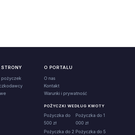
 STRONY
O PORTALU
 pożyczek
O nas
czkodawcy
Kontakt
owe
Warunki i prywatność
POŻYCZKI WEDŁUG KWOTY
Pożyczka do
Pożyczka do 1
500 zł
000 zł
Pożyczka do 2
Pożyczka do 5