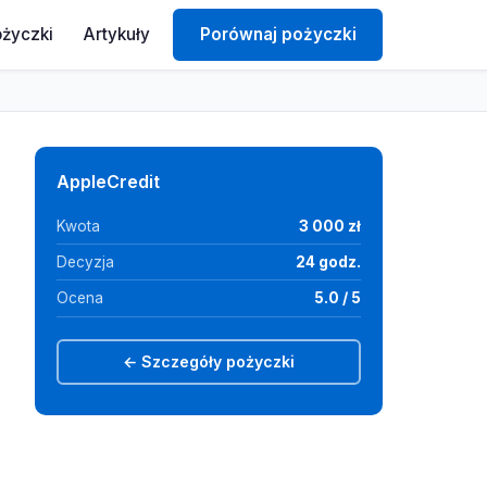
ożyczki
Artykuły
Porównaj pożyczki
AppleCredit
Kwota
3 000 zł
Decyzja
24 godz.
Ocena
5.0 / 5
← Szczegóły pożyczki