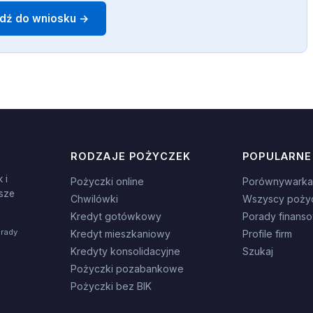
jdź do wniosku →
RODZAJE POŻYCZEK
POPULARNE
 i
Pożyczki online
Porównywarka
sze
Chwilówki
Wszyscy poży
Kredyt gotówkowy
Porady finans
orady
Kredyt mieszkaniowy
Profile firm
Kredyty konsolidacyjne
Szukaj
Pożyczki pozabankowe
Pożyczki bez BIK