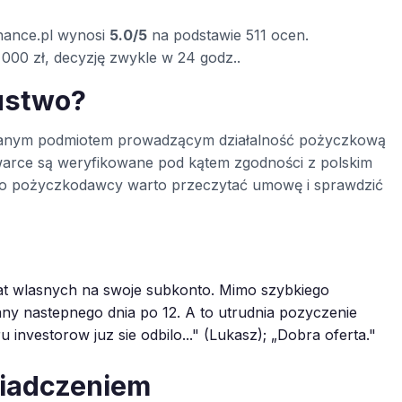
nance.pl wynosi
5.0/5
na podstawie 511 ocen.
000 zł, decyzję zwykle w 24 godz..
ustwo?
rowanym podmiotem prowadzącym działalność pożyczkową
warce są weryfikowane pod kątem zgodności z polskim
ego pożyczkodawcy warto przeczytać umowę i sprawdzić
t wlasnych na swoje subkonto. Mimo szybkiego
ny nastepnego dnia po 12. A to utrudnia pozyczenie
 investorow juz sie odbilo..." (Lukasz); „Dobra oferta."
wiadczeniem