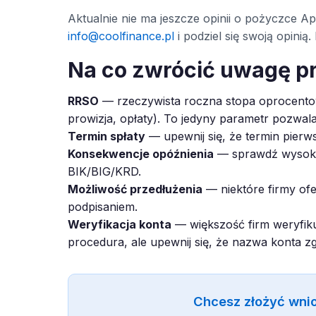
Aktualnie nie ma jeszcze opinii o pożyczce App
info@coolfinance.pl
i podziel się swoją opini
Na co zwrócić uwagę p
RRSO
— rzeczywista roczna stopa oprocentow
prowizja, opłaty). To jedyny parametr pozwal
Termin spłaty
— upewnij się, że termin pierws
Konsekwencje opóźnienia
— sprawdź wysokoś
BIK/BIG/KRD.
Możliwość przedłużenia
— niektóre firmy ofe
podpisaniem.
Weryfikacja konta
— większość firm weryfiku
procedura, ale upewnij się, że nazwa konta z
Chcesz złożyć wni