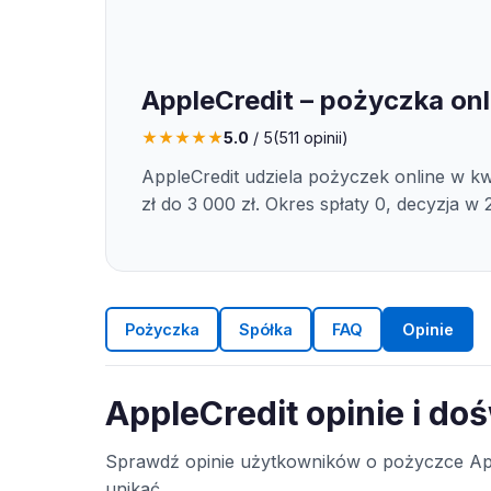
AppleCredit – pożyczka onl
★
★
★
★
★
5.0
/ 5
(
511
opinii)
AppleCredit udziela pożyczek online w k
zł do 3 000 zł. Okres spłaty 0, decyzja w 
Pożyczka
Spółka
FAQ
Opinie
AppleCredit opinie i do
Sprawdź opinie użytkowników o pożyczce App
unikać.