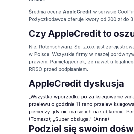
Średnia ocena
AppleCredit
w serwisie CoolFi
Pożyczkodawca oferuje kwoty od 200 zł do 3 
Czy AppleCredit to osz
Nie. Rotenschwanz Sp. z.o.o. jest zarejest
w Polsce. Wszystkie firmy w naszej porówny
prawem. Pamiętaj jednak, że nawet u legaln
RRSO przed podpisaniem.
AppleCredit dyskusja
„Wszystko wporzadku po za ksiegowanie wpla
przelewu o godzinie 11 rano przelew ksiegowa
pieniedzy gdy nie ma sie ich na subkoncie. Paru
(Tomasz); „Super obsluga." (Anna)
Podziel się swoim doś