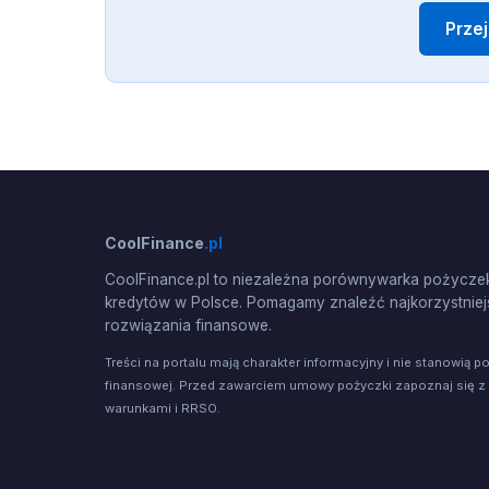
Prze
CoolFinance
.pl
CoolFinance.pl to niezależna porównywarka pożyczek
kredytów w Polsce. Pomagamy znaleźć najkorzystniej
rozwiązania finansowe.
Treści na portalu mają charakter informacyjny i nie stanowią p
finansowej. Przed zawarciem umowy pożyczki zapoznaj się z
warunkami i RRSO.