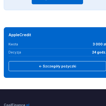
AppleCredit
Kwota
3 000 z
Decyzja
24 godz
← Szczegóły pożyczki
CoolFinance
.pl