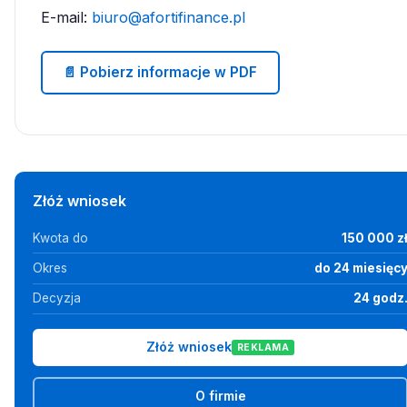
E-mail:
biuro@afortifinance.pl
📄 Pobierz informacje w PDF
Złóż wniosek
Kwota do
150 000 z
Okres
do 24 miesięc
Decyzja
24 godz
Złóż wniosek
REKLAMA
O firmie