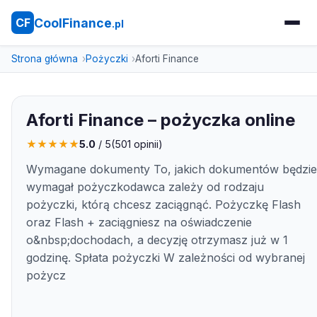
CoolFinance
CF
.pl
Strona główna
Pożyczki
Aforti Finance
Aforti Finance – pożyczka online
★
★
★
★
★
5.0
/ 5
(
501
opinii)
Wymagane dokumenty To, jakich dokumentów będzie
wymagał pożyczkodawca zależy od rodzaju
pożyczki, którą chcesz zaciągnąć. Pożyczkę Flash
oraz Flash + zaciągniesz na oświadczenie
o&nbsp;dochodach, a decyzję otrzymasz już w 1
godzinę. Spłata pożyczki W zależności od wybranej
pożycz