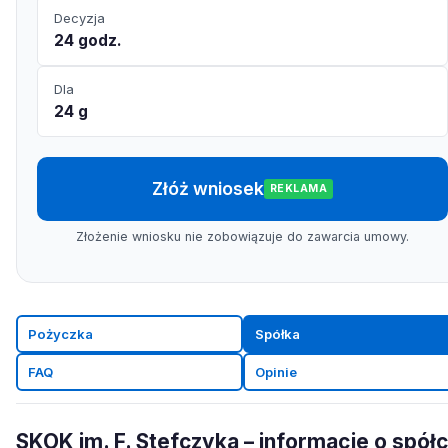
Decyzja
24 godz.
Dla
24 g
Złóż wniosek
REKLAMA
Złożenie wniosku nie zobowiązuje do zawarcia umowy.
Pożyczka
Spółka
FAQ
Opinie
SKOK im. F. Stefczyka – informacje o spół