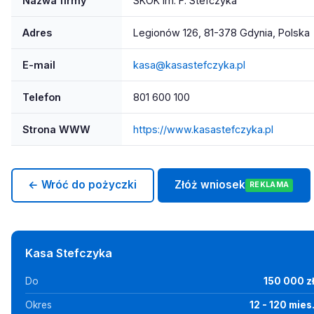
Nazwa firmy
SKOK im. F. Stefczyka
Adres
Legionów 126, 81-378 Gdynia, Polska
E-mail
kasa@kasastefczyka.pl
Telefon
801 600 100
Strona WWW
https://www.kasastefczyka.pl
← Wróć do pożyczki
Złóż wniosek
REKLAMA
Kasa Stefczyka
Do
150 000 z
Okres
12 - 120 mies