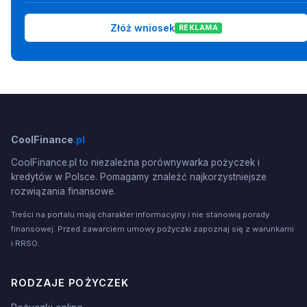
Złóż wniosek
REKLAMA
CoolFinance
.pl
CoolFinance.pl to niezależna porównywarka pożyczek i
kredytów w Polsce. Pomagamy znaleźć najkorzystniejsze
rozwiązania finansowe.
Treści na portalu mają charakter informacyjny i nie stanowią porady
finansowej. Przed zawarciem umowy pożyczki zapoznaj się z warunkami
i RRSO.
RODZAJE POŻYCZEK