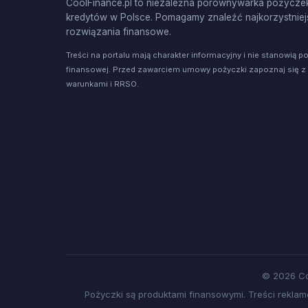
CoolFinance.pl to niezależna porównywarka pożyczek
kredytów w Polsce. Pomagamy znaleźć najkorzystniej
rozwiązania finansowe.
Treści na portalu mają charakter informacyjny i nie stanowią p
finansowej. Przed zawarciem umowy pożyczki zapoznaj się z
warunkami i RRSO.
© 2026 Co
Pożyczki są produktami finansowymi. Treści rekl