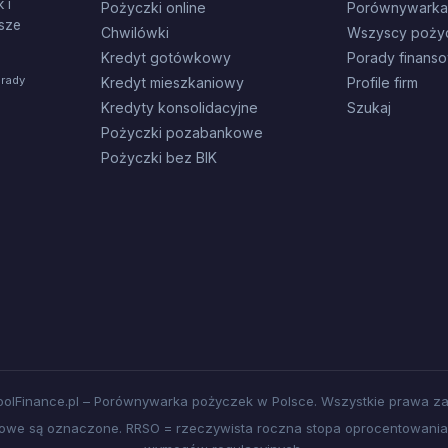
 i
Pożyczki online
Porównywarka
sze
Chwilówki
Wszyscy poży
Kredyt gotówkowy
Porady finans
orady
Kredyt mieszkaniowy
Profile firm
Kredyty konsolidacyjne
Szukaj
Pożyczki pozabankowe
Pożyczki bez BIK
olFinance.pl – Porównywarka pożyczek w Polsce. Wszystkie prawa za
amowe są oznaczone. RRSO = rzeczywista roczna stopa oprocentowania.