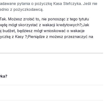
 zadawane pytania o pożyczkę Kasa Stefczyka. Jeśli nie
średnio z pożyczkodawcą.
ak. Możesz zrobić to, nie ponosząc z tego tytułu
ędę mógł skorzystać z wakacji kredytowych?;Jak
wój budżet, będziesz mógł wnioskować o wakacje
życzkę z Kasy ?;Pieniądze z możesz przeznaczyć na
yka?