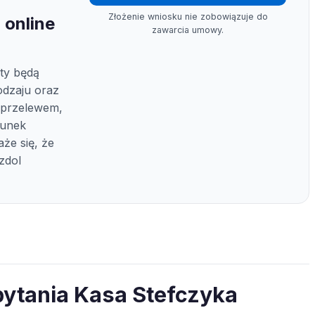
Złożenie wniosku nie zobowiązuje do
 online
zawarcia umowy.
ty będą
odzaju oraz
ć przelewem,
hunek
że się, że
zdol
pytania Kasa Stefczyka