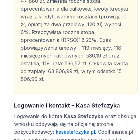
47 880 zł. Zmienna roczna stopa
oprocentowania dla całkowitej kwoty kredytu
wraz z kredytowanymi kosztami (prowizją: 0
zł, opłatą za dwa przelewy: 120 zł) wynosi
6%. Rzeczywista roczna stopa
oprocentowania (RRSO): 6,23%. Czas
obowiązywania umowy – 119 miesięcy, 118
miesięcznych rat równych: 536,19 zł oraz
ostatnia, 119. rata: 536,57 zł. Całkowita kwota
do zapłaty: 63 806,99 zł, w tym odsetki: 15
806,99 zł.
Logowanie i kontakt – Kasa Stefczyka
Logowanie do konta
Kasa Stefczyka
oraz obsługa
wniosku odbywają się na oficjalnej stronie
pożyczkodawcy:
kasastefczyka.pl
. CoolFinance.pl
jest niezależną porównywarką i nie prowadzi