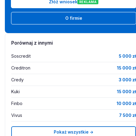
Złóż wniosek
REKLAMA
O firmie
Porównaj z innymi
Soscredit
5 000 zł
Creditron
15 000 zł
Credy
3 000 zł
Kuki
15 000 zł
Finbo
10 000 zł
Vivus
7 500 zł
Pokaż wszystkie →