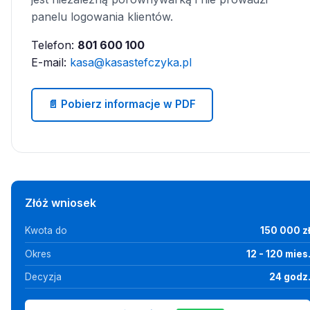
panelu logowania klientów.
Telefon:
801 600 100
E-mail:
kasa@kasastefczyka.pl
📄 Pobierz informacje w PDF
Złóż wniosek
Kwota do
150 000 z
Okres
12 - 120 mies
Decyzja
24 godz