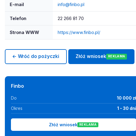
E-mail
info@finbo.pl
Telefon
22 266 81 70
Strona WWW
https://www.finbo.pl/
← Wróć do pożyczki
Złóż wniosek
REKLAMA
Finbo
Do
10 000 z
Okres
1 - 30 dn
Złóż wniosek
REKLAMA