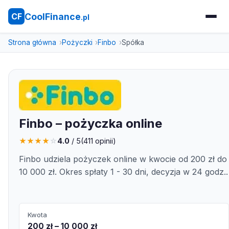
CoolFinance
CF
.pl
Strona główna
Pożyczki
Finbo
Spółka
Finbo – pożyczka online
★
★
★
★
☆
4.0
/ 5
(
411
opinii)
Finbo udziela pożyczek online w kwocie od 200 zł do
10 000 zł. Okres spłaty 1 - 30 dni, decyzja w 24 godz..
Kwota
200 zł – 10 000 zł