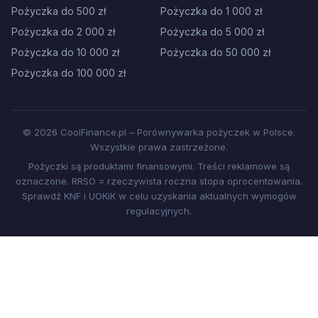
Pożyczka do 500 zł
Pożyczka do 1 000 zł
Pożyczka do 2 000 zł
Pożyczka do 5 000 zł
Pożyczka do 10 000 zł
Pożyczka do 50 000 zł
Pożyczka do 100 000 zł
© 2026 CoolFinance.pl – Porównywarka pożyczek w Polsce.
Wszystkie prawa zastrzeżone.
Pożyczki są produktami finansowymi. Treści reklamowe są
oznaczone. RRSO = rzeczywista roczna stopa oprocentowania.
Sprawdź KNF i UOKiK w celu uzyskania aktualnych wymogów
regulacyjnych.