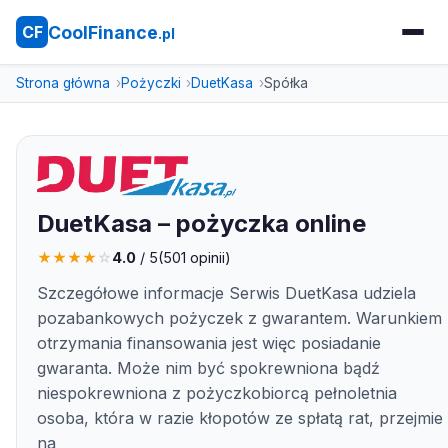
CoolFinance
CF
.pl
Strona główna
Pożyczki
DuetKasa
Spółka
DuetKasa – pożyczka online
★
★
★
★
☆
4.0
/ 5
(
501
opinii)
Szczegółowe informacje Serwis DuetKasa udziela
pozabankowych pożyczek z gwarantem. Warunkiem
otrzymania finansowania jest więc posiadanie
gwaranta. Może nim być spokrewniona bądź
niespokrewniona z pożyczkobiorcą pełnoletnia
osoba, która w razie kłopotów ze spłatą rat, przejmie
na