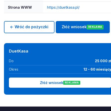
Strona WWW
https://duetkasa.pl/
← Wróć do pożyczki
Złóż wniosek
REKLAMA
DuetKasa
Do
25 000 z
Okres
12 - 60 miesiąc
Złóż wniosek
REKLAMA