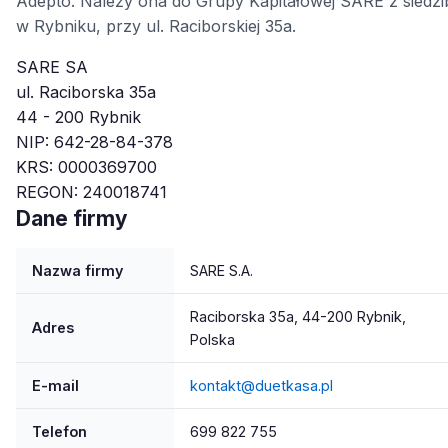
Adepto. Należy ona do Grupy Kapitałowej SARE z siedzi
w Rybniku, przy ul. Raciborskiej 35a.
SARE SA
ul. Raciborska 35a
44 - 200 Rybnik
NIP: 642-28-84-378
KRS: 0000369700
REGON: 240018741
Dane firmy
Nazwa firmy
SARE S.A.
Raciborska 35a, 44-200 Rybnik,
Adres
Polska
E-mail
kontakt@duetkasa.pl
Telefon
699 822 755