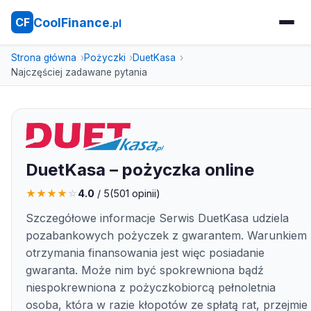
CoolFinance
CF
.pl
Strona główna
Pożyczki
DuetKasa
Najczęściej zadawane pytania
DuetKasa – pożyczka online
★
★
★
★
☆
4.0
/ 5
(
501
opinii)
Szczegółowe informacje Serwis DuetKasa udziela
pozabankowych pożyczek z gwarantem. Warunkiem
otrzymania finansowania jest więc posiadanie
gwaranta. Może nim być spokrewniona bądź
niespokrewniona z pożyczkobiorcą pełnoletnia
osoba, która w razie kłopotów ze spłatą rat, przejmie