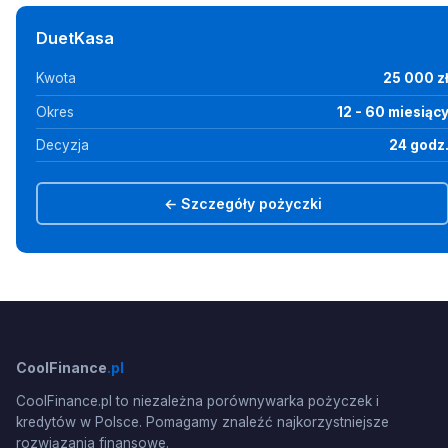
DuetKasa
Kwota
25 000 z
Okres
12 - 60 miesiąc
Decyzja
24 godz
← Szczegóły pożyczki
CoolFinance
.pl
CoolFinance.pl to niezależna porównywarka pożyczek i
kredytów w Polsce. Pomagamy znaleźć najkorzystniejsze
rozwiązania finansowe.