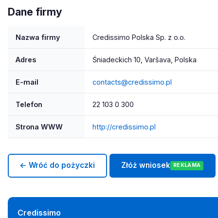
Dane firmy
Nazwa firmy
Credissimo Polska Sp. z o.o.
Adres
Śniadeckich 10, Varšava, Polska
E-mail
contacts@credissimo.pl
Telefon
22 103 0 300
Strona WWW
http://credissimo.pl
← Wróć do pożyczki
Złóż wniosek
REKLAMA
Credissimo