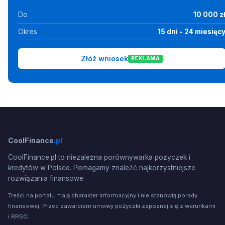
Do
10 000 z
Okres
15 dni - 24 miesięc
Złóż wniosek
REKLAMA
CoolFinance
.pl
CoolFinance.pl to niezależna porównywarka pożyczek i
kredytów w Polsce. Pomagamy znaleźć najkorzystniejsze
rozwiązania finansowe.
Treści na portalu mają charakter informacyjny i nie stanowią porady
finansowej. Przed zawarciem umowy pożyczki zapoznaj się z warunkami
i RRSO.