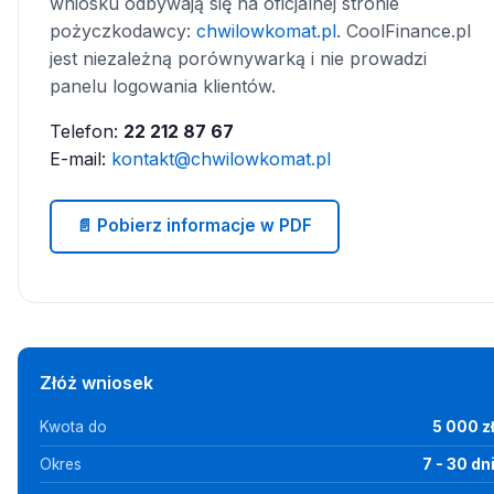
wniosku odbywają się na oficjalnej stronie
pożyczkodawcy:
chwilowkomat.pl
. CoolFinance.pl
jest niezależną porównywarką i nie prowadzi
panelu logowania klientów.
Telefon:
22 212 87 67
E-mail:
kontakt@chwilowkomat.pl
📄 Pobierz informacje w PDF
Złóż wniosek
Kwota do
5 000 z
Okres
7 - 30 dn