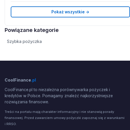
Pokaż wszystkie →
Powiązane kategorie
Szybka pożyczka
CoolFinance
.pl
CoolFinance.pl to niezależna porównywarka pożyczek i
kredytów w Polsce. Pomagamy znaleźć najkorzystniejsze
rozwiązania finansowe.
Treści na portalu mają charakter informacyjny i nie stanowią porady
finansowej. Przed zawarciem umowy pożyczki zapoznaj się z warunkami
i RRSO.