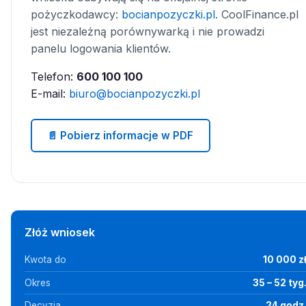
pożyczkodawcy:
bocianpozyczki.pl
. CoolFinance.pl
jest niezależną porównywarką i nie prowadzi
panelu logowania klientów.
Telefon:
600 100 100
E-mail:
biuro@bocianpozyczki.pl
📄 Pobierz informacje w PDF
Złóż wniosek
Kwota do
10 000 z
Okres
35 – 52 tyg
Decyzja
24 godz