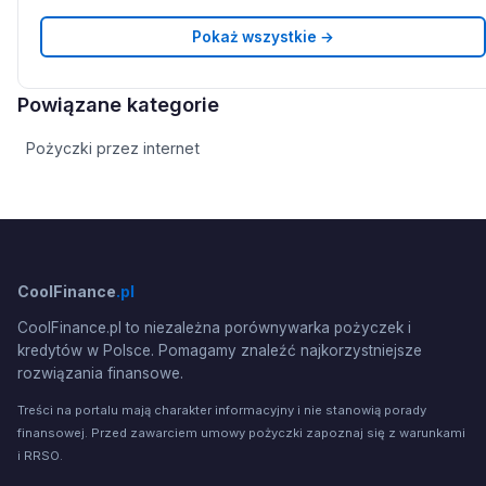
Pokaż wszystkie →
Powiązane kategorie
Pożyczki przez internet
CoolFinance
.pl
CoolFinance.pl to niezależna porównywarka pożyczek i
kredytów w Polsce. Pomagamy znaleźć najkorzystniejsze
rozwiązania finansowe.
Treści na portalu mają charakter informacyjny i nie stanowią porady
finansowej. Przed zawarciem umowy pożyczki zapoznaj się z warunkami
i RRSO.