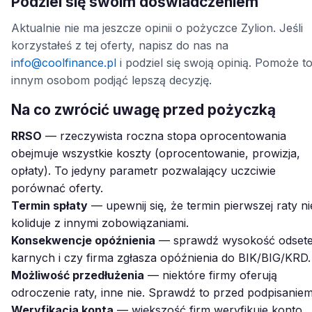
Podziel się swoim doświadczeniem
Aktualnie nie ma jeszcze opinii o pożyczce Zylion. Jeśli
korzystałeś z tej oferty, napisz do nas na
info@coolfinance.pl
i podziel się swoją opinią. Pomoże t
innym osobom podjąć lepszą decyzję.
Na co zwrócić uwagę przed pożyczką
RRSO
— rzeczywista roczna stopa oprocentowania
obejmuje wszystkie koszty (oprocentowanie, prowizja,
opłaty). To jedyny parametr pozwalający uczciwie
porównać oferty.
Termin spłaty
— upewnij się, że termin pierwszej raty ni
koliduje z innymi zobowiązaniami.
Konsekwencje opóźnienia
— sprawdź wysokość odset
karnych i czy firma zgłasza opóźnienia do BIK/BIG/KRD.
Możliwość przedłużenia
— niektóre firmy oferują
odroczenie raty, inne nie. Sprawdź to przed podpisaniem
Weryfikacja konta
— większość firm weryfikuje konto