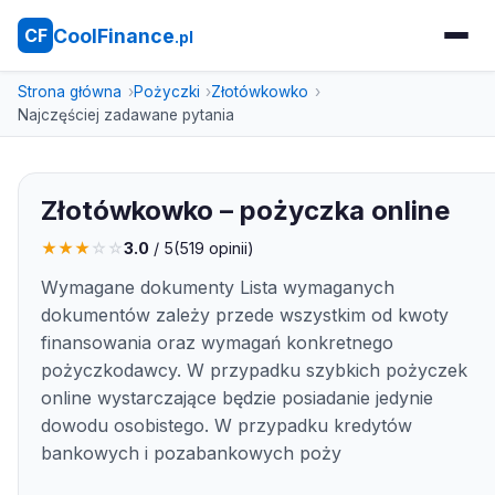
CoolFinance
CF
.pl
Strona główna
Pożyczki
Złotówkowko
Najczęściej zadawane pytania
Złotówkowko – pożyczka online
★
★
★
☆
☆
3.0
/ 5
(
519
opinii)
Wymagane dokumenty Lista wymaganych
dokumentów zależy przede wszystkim od kwoty
finansowania oraz wymagań konkretnego
pożyczkodawcy. W przypadku szybkich pożyczek
online wystarczające będzie posiadanie jedynie
dowodu osobistego. W przypadku kredytów
bankowych i pozabankowych poży