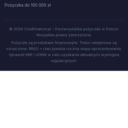
Pożyczka do 100 000 zł
© 2026 CoolFinance.pl – Porównywarka pożyczek w Polsce.
Wszystkie prawa zastrzeżone.
Pożyczki są produktami finansowymi. Treści reklamowe są
oznaczone. RRSO = rzeczywista roczna stopa oprocentowania.
Sprawdź KNF i UOKiK w celu uzyskania aktualnych wymogów
regulacyjnych.