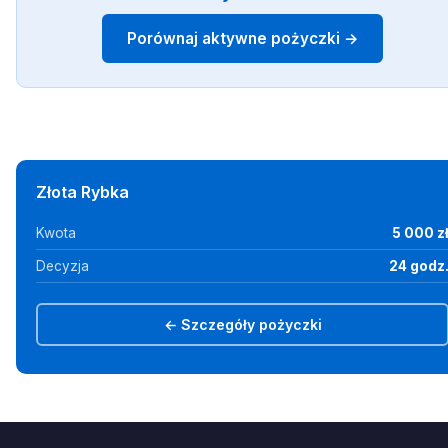
Porównaj aktywne pożyczki →
Złota Rybka
Kwota
5 000 z
Decyzja
24 godz
← Szczegóły pożyczki