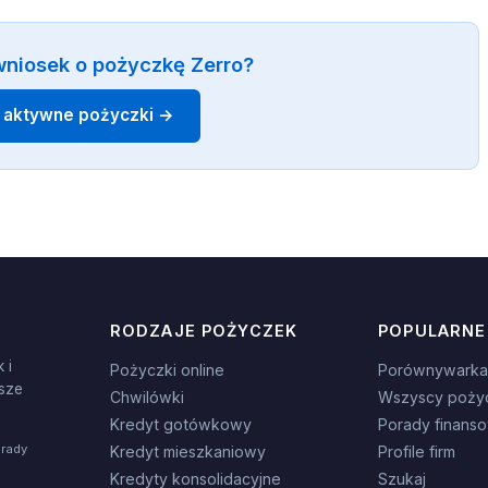
wniosek o pożyczkę Zerro?
 aktywne pożyczki →
RODZAJE POŻYCZEK
POPULARNE
 i
Pożyczki online
Porównywarka
sze
Chwilówki
Wszyscy poży
Kredyt gotówkowy
Porady finans
orady
Kredyt mieszkaniowy
Profile firm
Kredyty konsolidacyjne
Szukaj