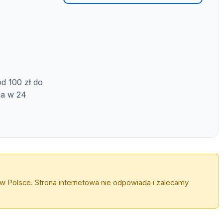
d 100 zł do
ja w 24
w Polsce. Strona internetowa nie odpowiada i zalecamy