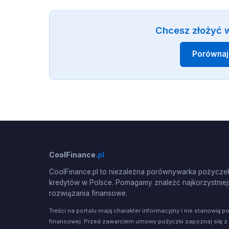
Chcesz złożyć 
Porównaj
CoolFinance
.pl
CoolFinance.pl to niezależna porównywarka pożyczek
kredytów w Polsce. Pomagamy znaleźć najkorzystniej
rozwiązania finansowe.
Treści na portalu mają charakter informacyjny i nie stanowią p
finansowej. Przed zawarciem umowy pożyczki zapoznaj się z