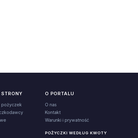
 STRONY
O PORTALU
 pożyczek
O nas
czkodawcy
Kontakt
owe
Warunki i prywatność
POŻYCZKI WEDŁUG KWOTY