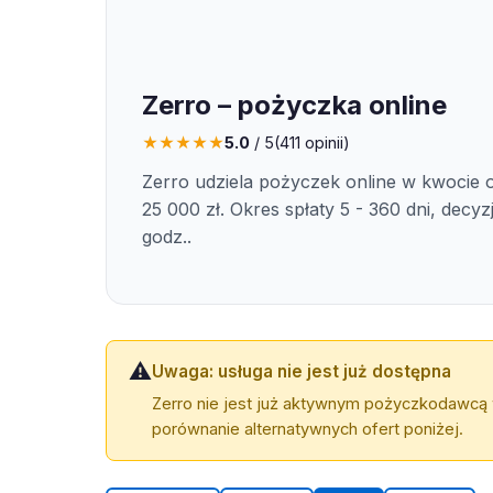
Zerro – pożyczka online
★
★
★
★
★
5.0
/ 5
(
411
opinii)
Zerro udziela pożyczek online w kwocie o
25 000 zł. Okres spłaty 5 - 360 dni, decyz
godz..
⚠️
Uwaga: usługa nie jest już dostępna
Zerro nie jest już aktywnym pożyczkodawcą 
porównanie alternatywnych ofert poniżej.