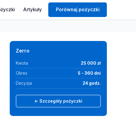
ożyczki
Artykuły
Porównaj pożyczki
Zerro
Kwota
25 000 zł
Okres
5 - 360 dni
Decyzja
24 godz.
← Szczegóły pożyczki