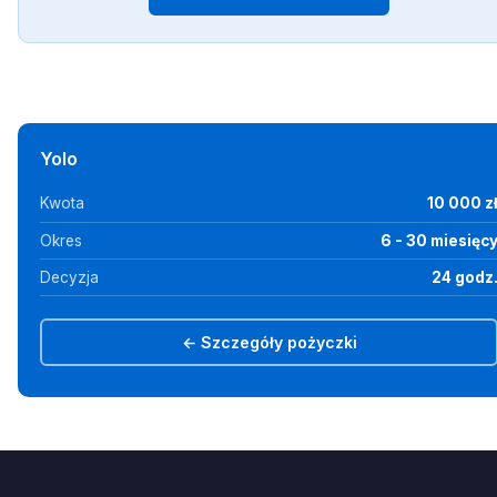
Yolo
Kwota
10 000 z
Okres
6 - 30 miesięc
Decyzja
24 godz
← Szczegóły pożyczki