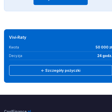
Vivi‑Raty
Kwota
50 000 z
Decyzja
24 godz
← Szczegóły pożyczki
CoolFinance
.pl