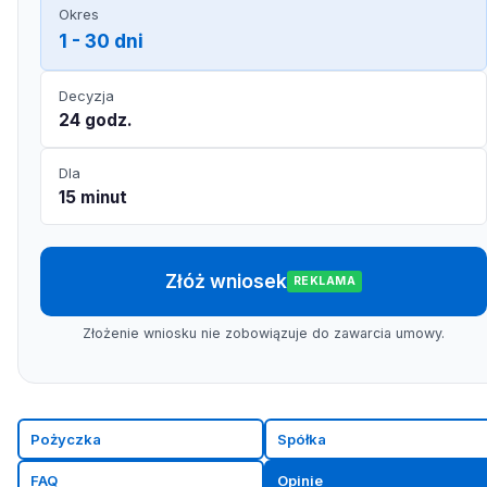
Okres
1 - 30 dni
Decyzja
24 godz.
Dla
15 minut
Złóż wniosek
REKLAMA
Złożenie wniosku nie zobowiązuje do zawarcia umowy.
Pożyczka
Spółka
FAQ
Opinie