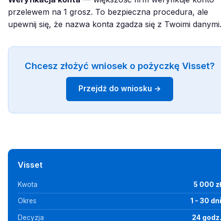
przelewem na 1 grosz. To bezpieczna procedura, ale
upewnij się, że nazwa konta zgadza się z Twoimi danymi
Chcesz złożyć wniosek o pożyczkę Visset?
Przejdź do wniosku →
Visset
Kwota
5 000 z
Okres
1 - 30 dn
Decyzja
24 godz