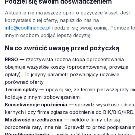
Podziel się swoim doświadczeniem
Aktualnie nie ma jeszcze opinii o pożyczce Visset. Jeśli
korzystałeś z tej oferty, napisz do nas na
info@coolfinance.pl
i podziel się swoją opinią. Pomoże t
innym osobom podjąć lepszą decyzję.
Na co zwrócić uwagę przed pożyczką
RRSO
— rzeczywista roczna stopa oprocentowania
obejmuje wszystkie koszty (oprocentowanie, prowizja,
opłaty). To jedyny parametr pozwalający uczciwie
porównać oferty.
Termin spłaty
— upewnij się, że termin pierwszej raty ni
koliduje z innymi zobowiązaniami.
Konsekwencje opóźnienia
— sprawdź wysokość odset
karnych i czy firma zgłasza opóźnienia do BIK/BIG/KRD.
Możliwość przedłużenia
— niektóre firmy oferują
odroczenie raty, inne nie. Sprawdź to przed podpisaniem
Weryfikacja konta
— większość firm weryfikuje konto