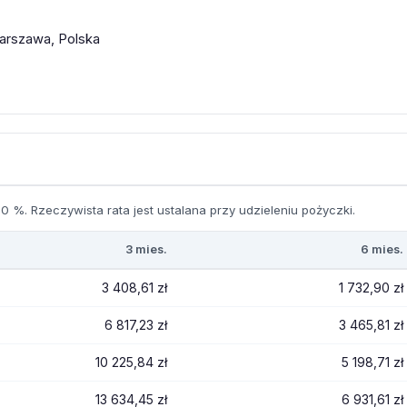
arszawa, Polska
0 %. Rzeczywista rata jest ustalana przy udzieleniu pożyczki.
3 mies.
6 mies.
3 408,61 zł
1 732,90 zł
6 817,23 zł
3 465,81 zł
10 225,84 zł
5 198,71 zł
13 634,45 zł
6 931,61 zł