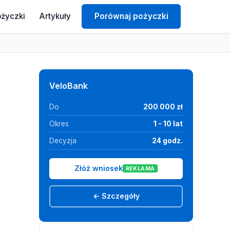
ożyczki
Artykuły
Porównaj pożyczki
VeloBank
Do
200 000 zł
Okres
1 - 10 lat
Decyzja
24 godz.
Złóż wniosek
REKLAMA
← Szczegóły