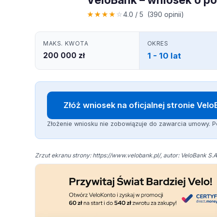
★
★
★
★
☆
4.0 / 5 (390 opinii)
MAKS. KWOTA
OKRES
200 000 zł
1 - 10 lat
Złóż wniosek na oficjalnej stronie Vel
Złożenie wniosku nie zobowiązuje do zawarcia umowy. P
Zrzut ekranu strony: https://www.velobank.pl/, autor: VeloBank S.A