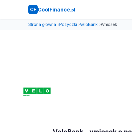
CoolFinance
CF
.pl
Strona główna
Pożyczki
VeloBank
Wniosek
VeloBank – wniosek o p