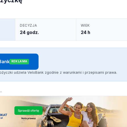
DECYZJA
WIEK
24 godz.
24 h
oBank
REKLAMA
ożyczki udziela VeloBank zgodnie z warunkami i przepisami prawa.
..