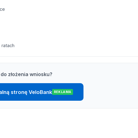
sce
 ratach
do złożenia wniosku?
jalną stronę VeloBank
REKLAMA