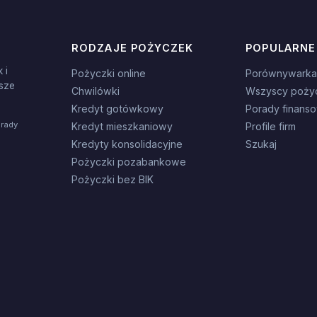
RODZAJE POŻYCZEK
POPULARNE
 i
Pożyczki online
Porównywarka
sze
Chwilówki
Wszyscy poży
Kredyt gotówkowy
Porady finans
orady
Kredyt mieszkaniowy
Profile firm
Kredyty konsolidacyjne
Szukaj
Pożyczki pozabankowe
Pożyczki bez BIK