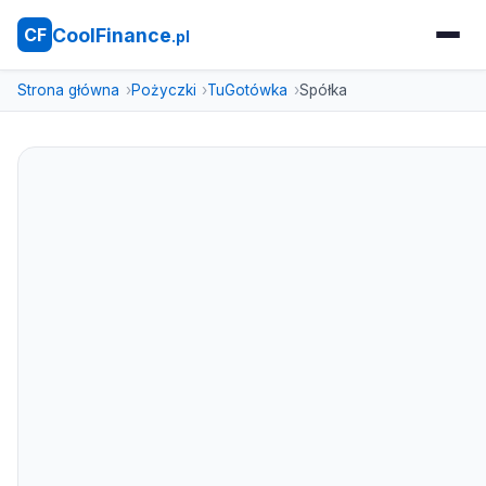
CoolFinance
CF
.pl
Strona główna
Pożyczki
TuGotówka
Spółka