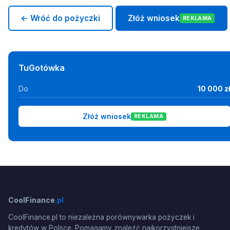
← Wróć do pożyczki
Złóż wniosek
REKLAMA
TuGotówka
Do
10 000 z
Złóż wniosek
REKLAMA
CoolFinance
.pl
CoolFinance.pl to niezależna porównywarka pożyczek i
kredytów w Polsce. Pomagamy znaleźć najkorzystniejsze