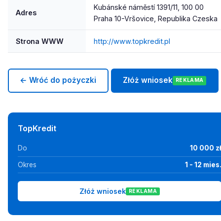
Kubánské náměstí 1391/11, 100 00
Adres
Praha 10-Vršovice, Republika Czeska
Strona WWW
http://www.topkredit.pl
← Wróć do pożyczki
Złóż wniosek
REKLAMA
TopKredit
Do
10 000 z
Okres
1 - 12 mies
Złóż wniosek
REKLAMA