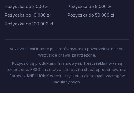
Pożyczka do 2 000 zł
Pożyczka do 5 000 zł
Pożyczka do 10 000 zł
Pożyczka do 50 000 zł
Pożyczka do 100 000 zł
© 2026 CoolFinance.pl – Porównywarka pożyczek w Polsce.
Wszystkie prawa zastrzeżone.
Pożyczki są produktami finansowymi. Treści reklamowe są
oznaczone. RRSO = rzeczywista roczna stopa oprocentowania.
Sprawdź KNF i UOKiK w celu uzyskania aktualnych wymogów
regulacyjnych.