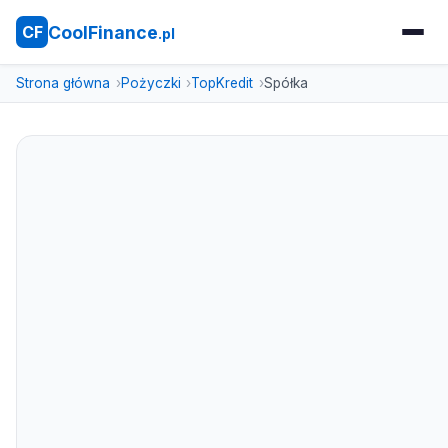
CoolFinance
CF
.pl
Strona główna
Pożyczki
TopKredit
Spółka