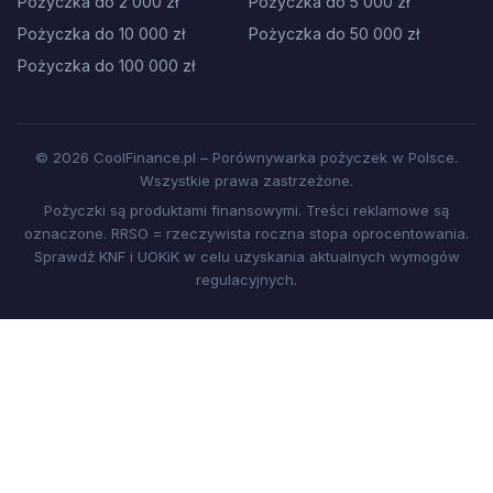
Pożyczka do 2 000 zł
Pożyczka do 5 000 zł
Pożyczka do 10 000 zł
Pożyczka do 50 000 zł
Pożyczka do 100 000 zł
© 2026 CoolFinance.pl – Porównywarka pożyczek w Polsce.
Wszystkie prawa zastrzeżone.
Pożyczki są produktami finansowymi. Treści reklamowe są
oznaczone. RRSO = rzeczywista roczna stopa oprocentowania.
Sprawdź KNF i UOKiK w celu uzyskania aktualnych wymogów
regulacyjnych.