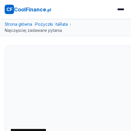
CoolFinance
CF
.pl
Strona główna
Pożyczki
taRata
Najczęściej zadawane pytania