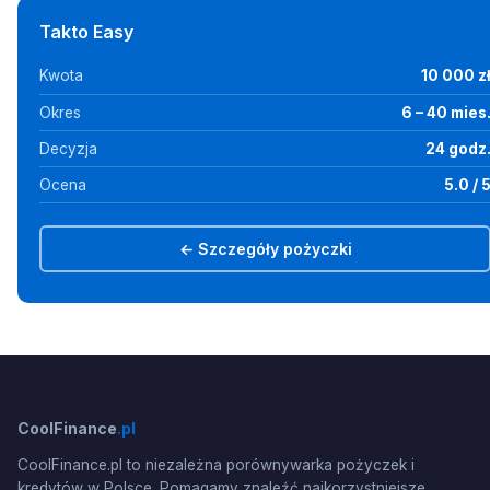
Takto Easy
Kwota
10 000 z
Okres
6 – 40 mies
Decyzja
24 godz
Ocena
5.0 / 
← Szczegóły pożyczki
CoolFinance
.pl
CoolFinance.pl to niezależna porównywarka pożyczek i
kredytów w Polsce. Pomagamy znaleźć najkorzystniejsze