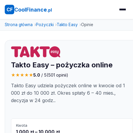
CoolFinance
CF
.pl
Strona główna
Pożyczki
Takto Easy
Opinie
Takto Easy – pożyczka online
★
★
★
★
★
5.0
/ 5
(
501
opinii)
Takto Easy udziela pożyczek online w kwocie od 1
000 zł do 10 000 zł. Okres spłaty 6 – 40 mies.,
decyzja w 24 godz..
Kwota
1 000 zł – 10 000 zł