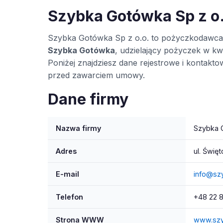
Szybka Gotówka Sp z o.o
Szybka Gotówka Sp z o.o. to pożyczkodawca 
Szybka Gotówka
, udzielający pożyczek w kwo
Poniżej znajdziesz dane rejestrowe i kontak
przed zawarciem umowy.
Dane firmy
Nazwa firmy
Szybka 
Adres
ul. Świę
E-mail
info@sz
Telefon
+48 22 
Strona WWW
www.szy