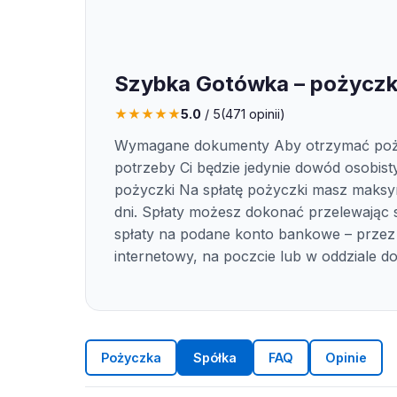
Szybka Gotówka – pożyczk
★
★
★
★
★
5.0
/ 5
(
471
opinii)
Wymagane dokumenty Aby otrzymać po
potrzeby Ci będzie jedynie dowód osobisty
pożyczki Na spłatę pożyczki masz maksy
dni. Spłaty możesz dokonać przelewając
spłaty na podane konto bankowe – przez
internetowy, na poczcie lub w oddziale 
Pożyczka
Spółka
FAQ
Opinie