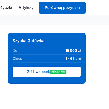
ożyczki
Artykuły
Porównaj pożyczki
Szybka Gotówka
Do
15 000 zł
Okres
1 - 65 dni
Złóż wniosek
REKLAMA