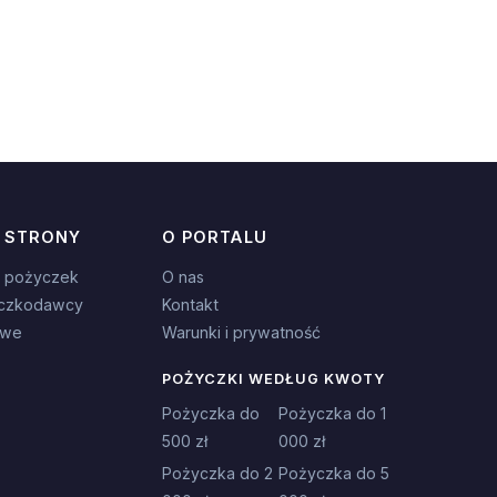
 STRONY
O PORTALU
 pożyczek
O nas
czkodawcy
Kontakt
owe
Warunki i prywatność
POŻYCZKI WEDŁUG KWOTY
Pożyczka do
Pożyczka do 1
500 zł
000 zł
Pożyczka do 2
Pożyczka do 5