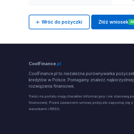
← Wróć do pożyczki
Złóż wniosek
R
CoolFinance
.pl
CoolFinance.pl to niezależna porównywarka pożyczek
kredytów w Polsce. Pomagamy znaleźć najkorzystniej
rozwiązania finansowe.
Treści na portalu mają charakter informacyjny i nie stanowią p
finansowej. Przed zawarciem umowy pożyczki zapoznaj się z
warunkami i RRSO.