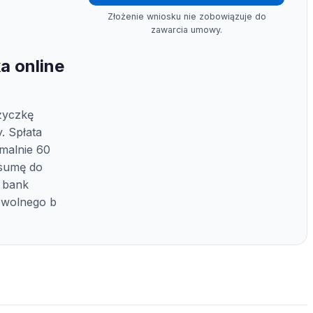
Złożenie wniosku nie zobowiązuje do
zawarcia umowy.
a online
życzkę
. Spłata
malnie 60
 sumę do
 bank
dowolnego b