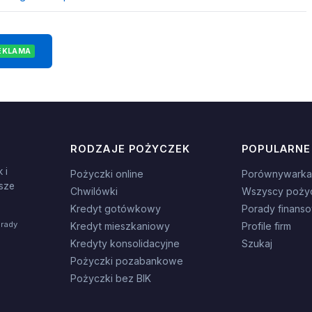
EKLAMA
RODZAJE POŻYCZEK
POPULARNE
 i
Pożyczki online
Porównywarka
sze
Chwilówki
Wszyscy poży
Kredyt gotówkowy
Porady finans
orady
Kredyt mieszkaniowy
Profile firm
Kredyty konsolidacyjne
Szukaj
Pożyczki pozabankowe
Pożyczki bez BIK