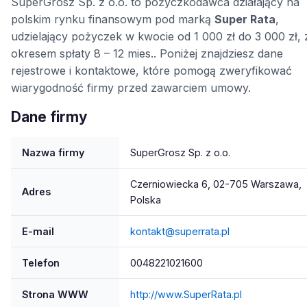
SuperGrosz Sp. z o.o. to pożyczkodawca działający na
polskim rynku finansowym pod marką
Super Rata
,
udzielający pożyczek w kwocie od 1 000 zł do 3 000 zł, 
okresem spłaty 8 – 12 mies.. Poniżej znajdziesz dane
rejestrowe i kontaktowe, które pomogą zweryfikować
wiarygodność firmy przed zawarciem umowy.
Dane firmy
Nazwa firmy
SuperGrosz Sp. z o.o.
Czerniowiecka 6, 02-705 Warszawa,
Adres
Polska
E-mail
kontakt@superrata.pl
Telefon
0048221021600
Strona WWW
http://www.SuperRata.pl