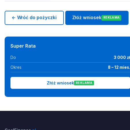
← Wróć do pożyczki
Złóż wniosek
REKLAMA
Super Rata
Do
3 000 z
Okres
8 – 12 mies
Złóż wniosek
REKLAMA