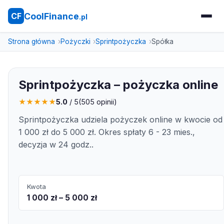
CoolFinance
CF
.pl
Strona główna
Pożyczki
Sprintpożyczka
Spółka
Sprintpożyczka – pożyczka online
★
★
★
★
★
5.0
/ 5
(
505
opinii)
Sprintpożyczka udziela pożyczek online w kwocie od
1 000 zł do 5 000 zł. Okres spłaty 6 - 23 mies.,
decyzja w 24 godz..
Kwota
1 000 zł – 5 000 zł