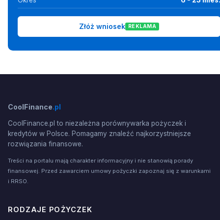
Złóż wniosek
REKLAMA
CoolFinance
.pl
CoolFinance.pl to niezależna porównywarka pożyczek i
kredytów w Polsce. Pomagamy znaleźć najkorzystniejsze
rozwiązania finansowe.
Treści na portalu mają charakter informacyjny i nie stanowią porady
finansowej. Przed zawarciem umowy pożyczki zapoznaj się z warunkami
i RRSO.
RODZAJE POŻYCZEK