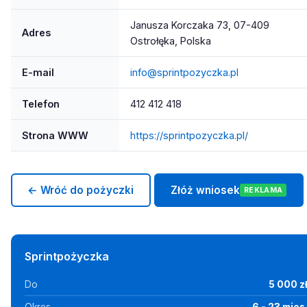
Janusza Korczaka 73, 07-409
Adres
Ostrołęka, Polska
E-mail
info@sprintpozyczka.pl
Telefon
412 412 418
Strona WWW
https://sprintpozyczka.pl/
← Wróć do pożyczki
Złóż wniosek
REKLAMA
Sprintpożyczka
Do
5 000 z
Okres
6 - 23 mies