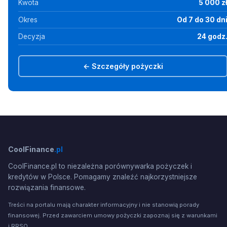
Kwota
5 000 z
Okres
Od 7 do 30 dn
Decyzja
24 godz
← Szczegóły pożyczki
CoolFinance
.pl
CoolFinance.pl to niezależna porównywarka pożyczek i
kredytów w Polsce. Pomagamy znaleźć najkorzystniejsze
rozwiązania finansowe.
Treści na portalu mają charakter informacyjny i nie stanowią porady
finansowej. Przed zawarciem umowy pożyczki zapoznaj się z warunkami
i RRSO.