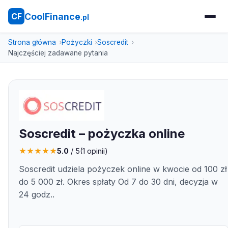
CoolFinance
CF
.pl
Strona główna
Pożyczki
Soscredit
Najczęściej zadawane pytania
Soscredit – pożyczka online
★
★
★
★
★
5.0
/ 5
(
1
opinii)
Soscredit udziela pożyczek online w kwocie od 100 zł
do 5 000 zł. Okres spłaty Od 7 do 30 dni, decyzja w
24 godz..