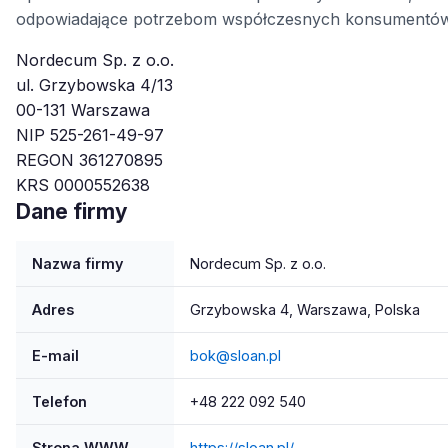
odpowiadające potrzebom współczesnych konsumentów
Nordecum Sp. z o.o.
ul. Grzybowska 4/13
00-131 Warszawa
NIP 525-261-49-97
REGON 361270895
KRS 0000552638
Dane firmy
Nazwa firmy
Nordecum Sp. z o.o.
Adres
Grzybowska 4, Warszawa, Polska
E-mail
bok@sloan.pl
Telefon
+48 222 092 540
Strona WWW
https://sloan.pl/