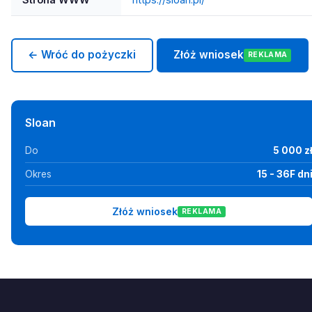
← Wróć do pożyczki
Złóż wniosek
REKLAMA
Sloan
Do
5 000 z
Okres
15 - 36F dn
Złóż wniosek
REKLAMA