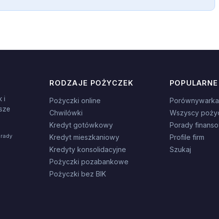
RODZAJE POŻYCZEK
POPULARNE
 i
Pożyczki online
Porównywarka
sze
Chwilówki
Wszyscy poży
Kredyt gotówkowy
Porady finans
orady
Kredyt mieszkaniowy
Profile firm
Kredyty konsolidacyjne
Szukaj
Pożyczki pozabankowe
Pożyczki bez BIK