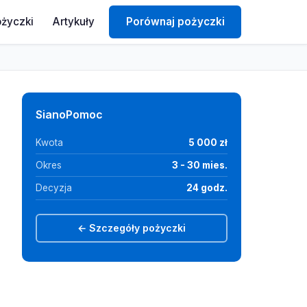
ożyczki
Artykuły
Porównaj pożyczki
SianoPomoc
Kwota
5 000 zł
Okres
3 - 30 mies.
Decyzja
24 godz.
← Szczegóły pożyczki