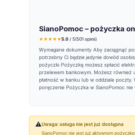
SianoPomoc – pożyczka on
★
★
★
★
★
5.0
/ 5
(
501
opinii)
Wymagane dokumenty Aby zaciągnąć po
potrzebny Ci będzie jedynie dowód osobist
pożyczki Pożyczkę możesz spłacić elekt
przelewem bankowym. Możesz również 
płatność w banku lub w oddziale poczty
poręczenie Pożyczka w SianoPomoc nie
⚠️
Uwaga: usługa nie jest już dostępna
SianoPomoc nie jest już aktywnym pożyczkod