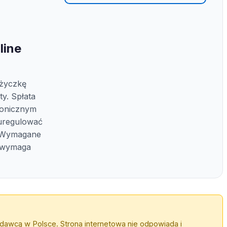
line
życzkę
y. Spłata
ronicznym
uregulować
. Wymagane
 wymaga
awcą w Polsce. Strona internetowa nie odpowiada i