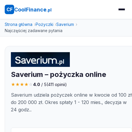
CoolFinance
CF
.pl
Strona główna
Pożyczki
Saverium
Najczęściej zadawane pytania
Saverium – pożyczka online
★
★
★
★
☆
4.0
/ 5
(
411
opinii)
Saverium udziela pożyczek online w kwocie od 100 zł
do 200 000 zł. Okres spłaty 1 - 120 mies., decyzja w
24 godz..