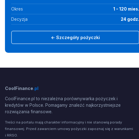
Okres
1 - 120 mies
Decyzja
24 godz
← Szczegóły pożyczki
CoolFinance
.pl
CoolFinance.pl to niezależna porównywarka pożyczek i
kredytów w Polsce. Pomagamy znaleźć najkorzystniejsze
rozwiązania finansowe.
Treści na portalu mają charakter informacyjny i nie stanowią porady
finansowej. Przed zawarciem umowy pożyczki zapoznaj się z warunkami
i RRSO.