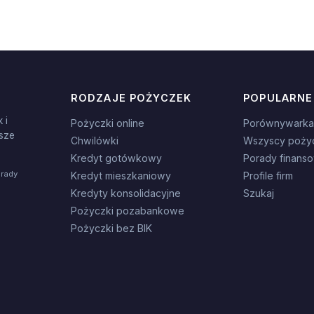
RODZAJE POŻYCZEK
POPULARNE
 i
Pożyczki online
Porównywarka
sze
Chwilówki
Wszyscy poży
Kredyt gotówkowy
Porady finans
orady
Kredyt mieszkaniowy
Profile firm
Kredyty konsolidacyjne
Szukaj
Pożyczki pozabankowe
Pożyczki bez BIK