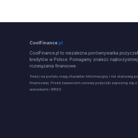
CoolFinance
.pl
CoolFinance.pl to niezależna porównywarka pożyczek
kredytów w Polsce. Pomagamy znaleźć najkorzystniej
rozwiązania finansowe.
Treści na portalu mają charakter informacyjny i nie stanowią p
finansowej. Przed zawarciem umowy pożyczki zapoznaj się z
warunkami i RRSO.