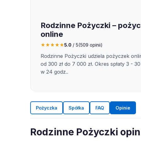
Rodzinne Pożyczki – poży
online
★
★
★
★
★
5.0
/ 5
(
509
opinii)
Rodzinne Pożyczki udziela pożyczek onl
od 300 zł do 7 000 zł. Okres spłaty 3 - 30
w 24 godz..
Pożyczka
Spółka
FAQ
Opinie
Rodzinne Pożyczki opin