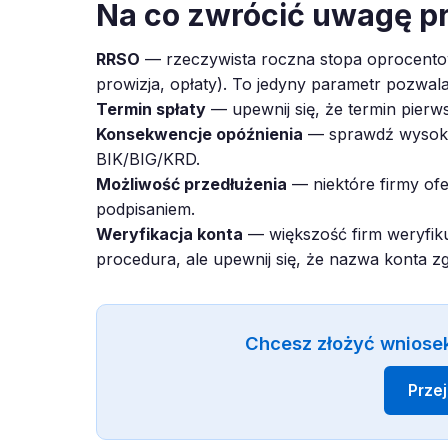
Na co zwrócić uwagę p
RRSO
— rzeczywista roczna stopa oprocentow
prowizja, opłaty). To jedyny parametr pozwal
Termin spłaty
— upewnij się, że termin pierws
Konsekwencje opóźnienia
— sprawdź wysokoś
BIK/BIG/KRD.
Możliwość przedłużenia
— niektóre firmy ofe
podpisaniem.
Weryfikacja konta
— większość firm weryfiku
procedura, ale upewnij się, że nazwa konta z
Chcesz złożyć wniose
Prze