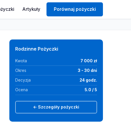
ożyczki
Artykuły
Porównaj pożyczki
Rodzinne Pożyczki
Kwota
7 000 zł
Okres
3 - 30 dni
Decyzja
24 godz.
Ocena
5.0 / 5
← Szczegóły pożyczki