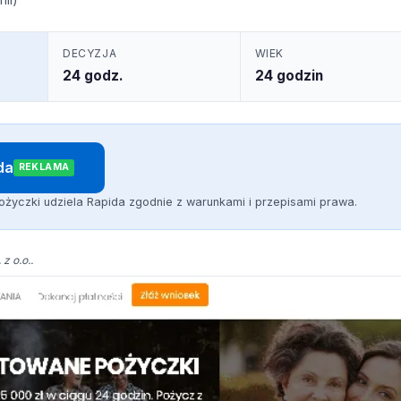
DECYZJA
WIEK
24 godz.
24 godzin
da
REKLAMA
ożyczki udziela Rapida zgodnie z warunkami i przepisami prawa.
z o.o..