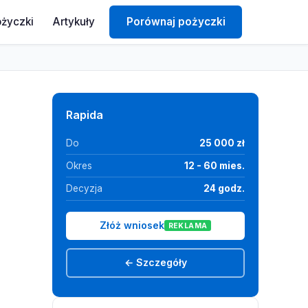
ożyczki
Artykuły
Porównaj pożyczki
Rapida
Do
25 000 zł
Okres
12 - 60 mies.
Decyzja
24 godz.
Złóż wniosek
REKLAMA
← Szczegóły