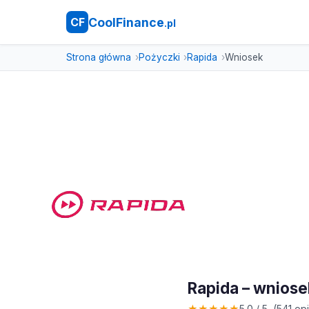
CoolFinance
CF
.pl
Strona główna
Pożyczki
Rapida
Wniosek
Rapida – wnios
★
★
★
★
★
5.0 / 5 (541 opi