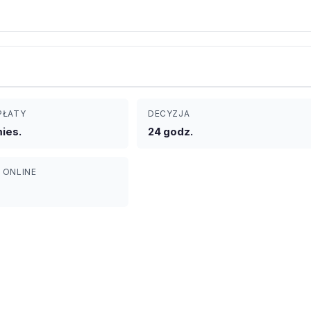
PŁATY
DECYZJA
mies.
24 godz.
 ONLINE