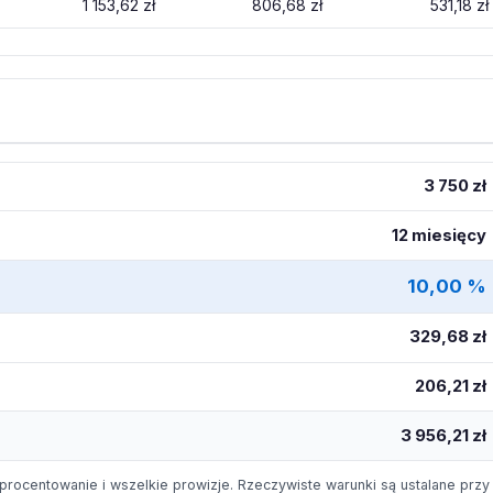
1 153,62 zł
806,68 zł
531,18 zł
3 750 zł
12 miesięcy
10,00 %
329,68 zł
206,21 zł
3 956,21 zł
procentowanie i wszelkie prowizje. Rzeczywiste warunki są ustalane przy