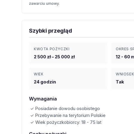
zawarciu umowy.
Szybki przegląd
KWOTA POŻYCZKI
OKRES S
2 500 zł – 25 000 zł
12 - 60 
WIEK
WNIOSEK
24 godzin
Tak
Wymagania
✓ Posiadanie dowodu osobistego
✓ Przebywanie na terytorium Polskie
✓ Wiek pożyczkobiorcy: 18 - 75 lat
Cechy pożyczki