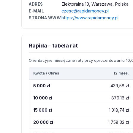
Elektoralna 13, Warszawa, Polska
ADRES
czesc@rapidamoney.pl
E-MAIL
https://www.rapidamoney.pl
STRONA WWW
Rapida – tabela rat
Orientacyjne miesięczne raty przy oprocentowaniu 10,0
Kwota \ Okres
12 mies.
5 000 zł
439,58 zł
10 000 zł
879,16 zł
15 000 zł
1 318,74 zł
20 000 zł
1 758,32 zł