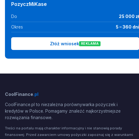
PozyczMiKase
Do
25 000 z
Okres
5 – 360 dn
Złóż wniosek
REKLAMA
CoolFinance
.pl
CoolFinance.pl to niezależna porównywarka pożyczek i
kredytów w Polsce. Pomagamy znaleźć najkorzystniejsze
rozwiązania finansowe.
Treści na portalu mają charakter informacyjny i nie stanowią porady
finansowej. Przed zawarciem umowy pożyczki zapoznaj się z warunkami