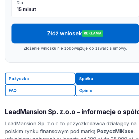
Dla
15 minut
Złóż wniosek
REKLAMA
Złożenie wniosku nie zobowiązuje do zawarcia umowy.
Pożyczka
Spółka
FAQ
Opinie
LeadMansion Sp. z.o.o – informacje o spół
LeadMansion Sp. z.o.o to pożyczkodawca działający na
polskim rynku finansowym pod marką
PozyczMiKase
,
udzielający pożyczek w kwocie od 100 zł do 25 000 zł, z