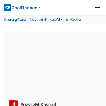
CoolFinance
CF
.pl
Strona główna
Pożyczki
PozyczMiKase
Spółka